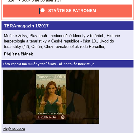
$10
- Soukromé poradenství
STAŇTE SE PATRONEM
TERAmagazín 1/2017
Mořské želvy, Playtsauři - nedoceněné klenoty v teráriích, Historie
herpetologie a teraristiky v České republice - část 10., Úvod do
teraristiky (42), Omán, Chov rovnakonôžok rodu Porcellio;
Přejít na článek
Táto kapela má milióny fanúšikov - až na to, že neexistuje
Přejít na videa