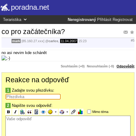
poradna.net
Neregistrovaný
Přihlásit
Registrovat
co pro začátečníka?
#5
mark
[85.160.27.xxx]
@
carlos
,
11.04.2007
15:23
no asi nevim kde schánět
Souhlasím (+0)
Nesouhlasím (-0)
Odpovědět
Reakce na odpověď
1
Zadajte svou přezdívku:
2
Napište svou odpověď:
Mimo téma