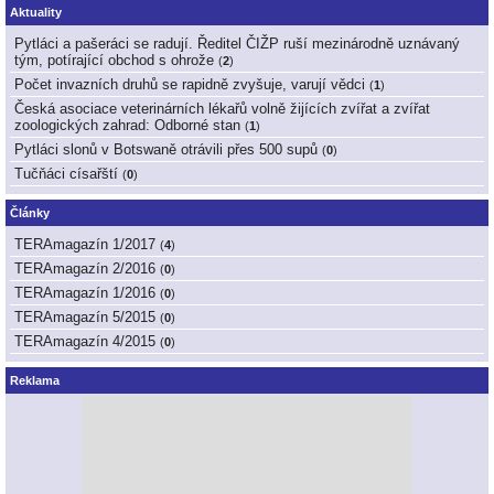
Aktuality
Pytláci a pašeráci se radují. Ředitel ČIŽP ruší mezinárodně uznávaný
tým, potírající obchod s ohrože
(
2
)
Počet invazních druhů se rapidně zvyšuje, varují vědci
(
1
)
Česká asociace veterinárních lékařů volně žijících zvířat a zvířat
zoologických zahrad: Odborné stan
(
1
)
Pytláci slonů v Botswaně otrávili přes 500 supů
(
0
)
Tučňáci císařští
(
0
)
Články
TERAmagazín 1/2017
(
4
)
TERAmagazín 2/2016
(
0
)
TERAmagazín 1/2016
(
0
)
TERAmagazín 5/2015
(
0
)
TERAmagazín 4/2015
(
0
)
Reklama