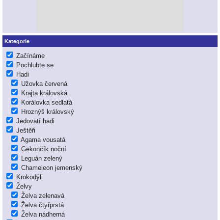
Kategorie
Začínáme
Pochlubte se
Hadi
Užovka červená
Krajta královská
Korálovka sedlatá
Hroznýš královský
Jedovatí hadi
Ještěři
Agama vousatá
Gekončík noční
Leguán zelený
Chameleon jemenský
Krokodýli
Želvy
Želva zelenavá
Želva čtyřprstá
Želva nádherná