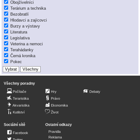
Obojživelníci
Terárium a technika
Bezobratlí
Hlodavci a zajícovci
Burzy a výstavy
Literatura
Legislativa
Veterina a nemoci
Terahádanky
Černá kronika
Pokec
Všechny poradny
Počítače
Hry
Debaty
Teraristika
Právo
Akvaristika
Ekonomika
Kutilství
Život
Sociální sítě
Ostatní odkazy
Pravidla
Facebook
Reklama
Twitter