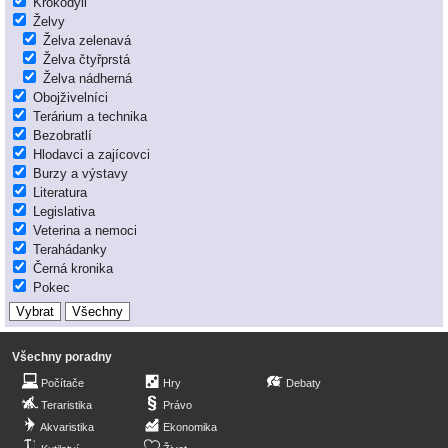
Krokodýli
Želvy
Želva zelenavá
Želva čtyřprstá
Želva nádherná
Obojživelníci
Terárium a technika
Bezobratlí
Hlodavci a zajícovci
Burzy a výstavy
Literatura
Legislativa
Veterina a nemoci
Terahádanky
Černá kronika
Pokec
Všechny poradny
Počítače
Hry
Debaty
Teraristika
Právo
Akvaristika
Ekonomika