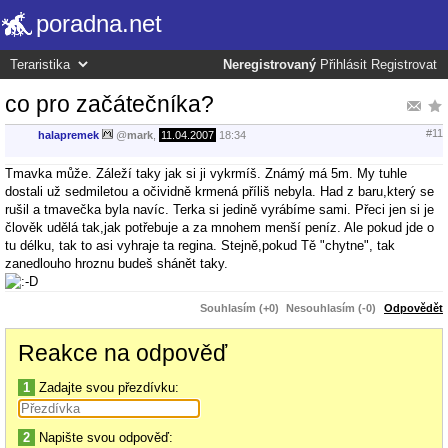
poradna.net
Neregistrovaný
Přihlásit
Registrovat
co pro začátečníka?
#11
halapremek
@
mark
,
11.04.2007
18:34
Tmavka může. Záleží taky jak si ji vykrmíš. Známý má 5m. My tuhle
dostali už sedmiletou a očividně krmená příliš nebyla. Had z baru,který se
rušil a tmavečka byla navíc. Terka si jedině vyrábíme sami. Přeci jen si je
člověk udělá tak,jak potřebuje a za mnohem menší peníz. Ale pokud jde o
tu délku, tak to asi vyhraje ta regina. Stejně,pokud Tě "chytne", tak
zanedlouho hroznu budeš shánět taky.
Souhlasím (+0)
Nesouhlasím (-0)
Odpovědět
Reakce na odpověď
1
Zadajte svou přezdívku:
2
Napište svou odpověď: