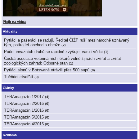
Přejít na videa
Aktuality
Pytláci a pašeráci se radují. Ředitel ČIŽP ruší mezinárodně uznávaný
tým, potírající obchod s ohrože
(
2
)
Počet invazních druhů se rapidně zvyšuje, varují vědci
(
1
)
Česká asociace veterinárních lékařů volně žijících zvířat a zvířat
zoologických zahrad: Odborné stan
(
1
)
Pytláci slonů v Botswaně otrávili přes 500 supů
(
0
)
Tučňáci císařští
(
0
)
Články
TERAmagazín 1/2017
(
4
)
TERAmagazín 2/2016
(
0
)
TERAmagazín 1/2016
(
0
)
TERAmagazín 5/2015
(
0
)
TERAmagazín 4/2015
(
0
)
Reklama