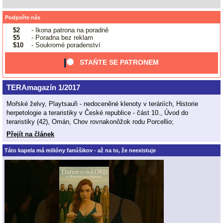
Podpořte nás
$2
- Ikona patrona na poradně
$5
- Poradna bez reklam
$10
- Soukromé poradenství
STAŇTE SE PATRONEM
TERAmagazín 1/2017
Mořské želvy, Playtsauři - nedoceněné klenoty v teráriích, Historie
herpetologie a teraristiky v České republice - část 10., Úvod do
teraristiky (42), Omán, Chov rovnakonôžok rodu Porcellio;
Přejít na článek
Táto kapela má milióny fanúšikov - až na to, že neexistuje