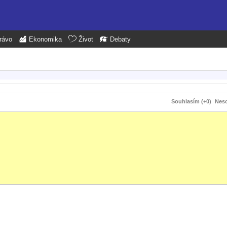
rávo
Ekonomika
Život
Debaty
Souhlasím (+0)
Neso