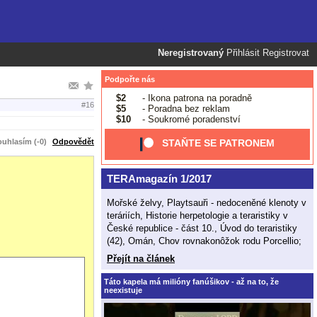
Neregistrovaný
Přihlásit
Registrovat
Podpořte nás
$2
- Ikona patrona na poradně
#16
$5
- Poradna bez reklam
$10
- Soukromé poradenství
uhlasím (-0)
Odpovědět
STAŇTE SE PATRONEM
TERAmagazín 1/2017
Mořské želvy, Playtsauři - nedoceněné klenoty v
teráriích, Historie herpetologie a teraristiky v
České republice - část 10., Úvod do teraristiky
(42), Omán, Chov rovnakonôžok rodu Porcellio;
Přejít na článek
Táto kapela má milióny fanúšikov - až na to, že
neexistuje