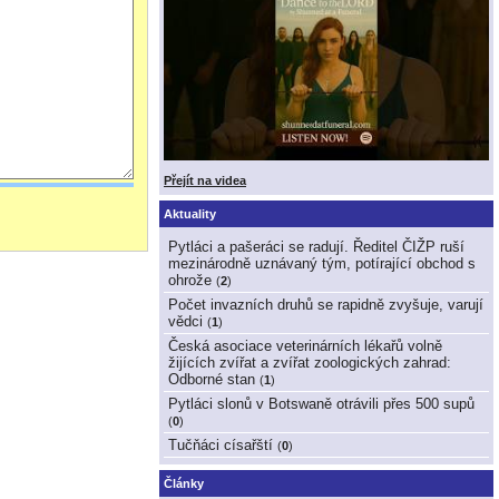
Přejít na videa
Aktuality
Pytláci a pašeráci se radují. Ředitel ČIŽP ruší
mezinárodně uznávaný tým, potírající obchod s
ohrože
(
2
)
Počet invazních druhů se rapidně zvyšuje, varují
vědci
(
1
)
Česká asociace veterinárních lékařů volně
žijících zvířat a zvířat zoologických zahrad:
Odborné stan
(
1
)
Pytláci slonů v Botswaně otrávili přes 500 supů
(
0
)
Tučňáci císařští
(
0
)
Články