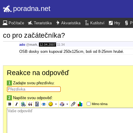
poradna.net
Počítače
Teraristika
Akvaristika
Kutilství
Hry
P
co pro začátečníka?
ado
@
mark
,
12.04.2007
11:34
OSB dosky som kupoval 250x125cm, boli od 8-25mm hrubé.
Reakce na odpověď
1
Zadajte svou přezdívku:
2
Napište svou odpověď:
Mimo téma