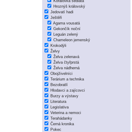
Korálovka sedlatá
Hroznýš královský
Jedovatí hadi
Ještěři
Agama vousatá
Gekončík noční
Leguán zelený
Chameleon jemenský
Krokodýli
Želvy
Želva zelenavá
Želva čtyřprstá
Želva nádherná
Obojživelníci
Terárium a technika
Bezobratlí
Hlodavci a zajícovci
Burzy a výstavy
Literatura
Legislativa
Veterina a nemoci
Terahádanky
Černá kronika
Pokec