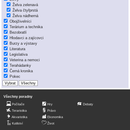
Želva zelenavá
Želva čtyřprstá
Želva nádherná
Obojživelníci
Terárium a technika
Bezobratlí
Hlodavci a zajícovci
Burzy a výstavy
Literatura
Legislativa
Veterina a nemoci
Terahádanky
Černá kronika
Pokec
Všechny poradny
Počítače
Hry
Debaty
Teraristika
Právo
Akvaristika
Ekonomika
Kutilství
Život