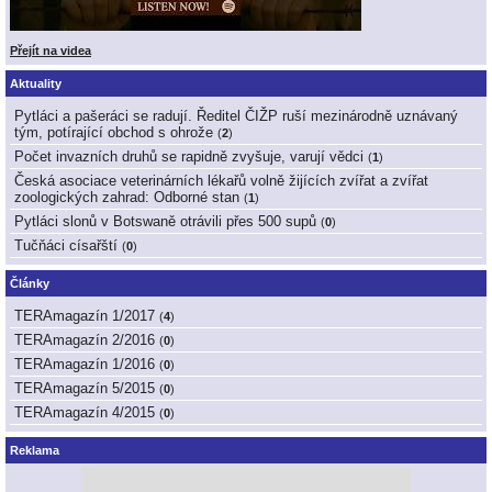
Přejít na videa
Aktuality
Pytláci a pašeráci se radují. Ředitel ČIŽP ruší mezinárodně uznávaný
tým, potírající obchod s ohrože
(
2
)
Počet invazních druhů se rapidně zvyšuje, varují vědci
(
1
)
Česká asociace veterinárních lékařů volně žijících zvířat a zvířat
zoologických zahrad: Odborné stan
(
1
)
Pytláci slonů v Botswaně otrávili přes 500 supů
(
0
)
Tučňáci císařští
(
0
)
Články
TERAmagazín 1/2017
(
4
)
TERAmagazín 2/2016
(
0
)
TERAmagazín 1/2016
(
0
)
TERAmagazín 5/2015
(
0
)
TERAmagazín 4/2015
(
0
)
Reklama