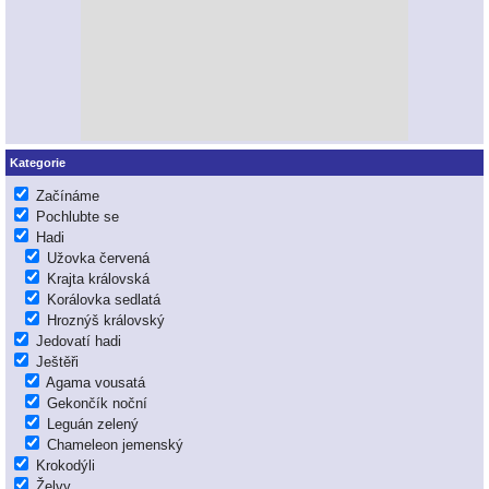
Kategorie
Začínáme
Pochlubte se
Hadi
Užovka červená
Krajta královská
Korálovka sedlatá
Hroznýš královský
Jedovatí hadi
Ještěři
Agama vousatá
Gekončík noční
Leguán zelený
Chameleon jemenský
Krokodýli
Želvy