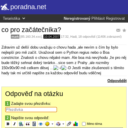
poradna.net
Neregistrovaný
Přihlásit
Registrovat
co pro začátečníka?
mark
[85.160.34.xxx],
10.04.2007
17:32
,
Hadi
, 18 odpovědí (11406 zobrazení)
Zdravim už delší dobu uvažuju o chovu hada ,ale nevím s čím by bylo
nejlepší pro mě začít. Uvažoval sem o Python regius nebo o Boa
constrictor. Znalosti o chovu nějaké mam. Ale boa má nevýhodu ,že pro něj
bude těžký sehnat dobrý terárko...sice sem z Prahy ,ale rozměry
150x90x90 mě celkem děsej ...
Jestli máte zkušenosti s těmito
hady tak mi určitě napište za každou odpověď budu vděčnej
Odpovědět
Odpověď na otázku
1
Zadajte svou přezdívku:
2
Napište svou odpověď:
Mimo téma