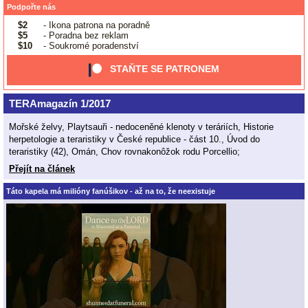
Podpořte nás
$2
- Ikona patrona na poradně
$5
- Poradna bez reklam
$10
- Soukromé poradenství
STAŇTE SE PATRONEM
TERAmagazín 1/2017
Mořské želvy, Playtsauři - nedoceněné klenoty v teráriích, Historie
herpetologie a teraristiky v České republice - část 10., Úvod do
teraristiky (42), Omán, Chov rovnakonôžok rodu Porcellio;
Přejít na článek
Táto kapela má milióny fanúšikov - až na to, že neexistuje