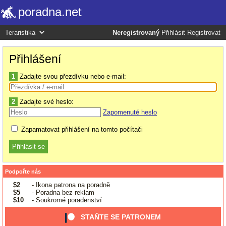
poradna.net
Neregistrovaný
Přihlásit
Registrovat
Přihlášení
1
Zadajte svou přezdívku nebo e-mail:
2
Zadajte své heslo:
Zapomenuté heslo
Zapamatovat přihlášení na tomto počítači
Podpořte nás
$2
- Ikona patrona na poradně
$5
- Poradna bez reklam
$10
- Soukromé poradenství
STAŇTE SE PATRONEM