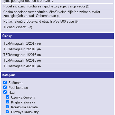
tým, potírající obchod s ohrože
(
2
)
Počet invazních druhů se rapidně zvyšuje, varují vědci
(
1
)
Česká asociace veterinárních lékařů volně žijících zvířat a zvířat
zoologických zahrad: Odborné stan
(
1
)
Pytláci slonů v Botswaně otrávili přes 500 supů
(
0
)
Tučňáci císařští
(
0
)
Články
TERAmagazín 1/2017
(
4
)
TERAmagazín 2/2016
(
0
)
TERAmagazín 1/2016
(
0
)
TERAmagazín 5/2015
(
0
)
TERAmagazín 4/2015
(
0
)
Kategorie
Začínáme
Pochlubte se
Hadi
Užovka červená
Krajta královská
Korálovka sedlatá
Hroznýš královský