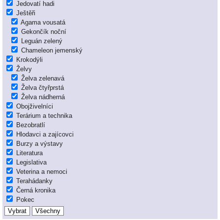
Jedovatí hadi
Ještěři
Agama vousatá
Gekončík noční
Leguán zelený
Chameleon jemenský
Krokodýli
Želvy
Želva zelenavá
Želva čtyřprstá
Želva nádherná
Obojživelníci
Terárium a technika
Bezobratlí
Hlodavci a zajícovci
Burzy a výstavy
Literatura
Legislativa
Veterina a nemoci
Terahádanky
Černá kronika
Pokec