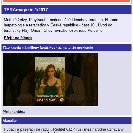
TERAmagazín 1/2017
Mořské želvy, Playtsauři - nedoceněné klenoty v teráriích, Historie
herpetologie a teraristiky v České republice - část 10., Úvod do
teraristiky (42), Omán, Chov rovnakonôžok rodu Porcellio;
Přejít na článek
Táto kapela má milióny fanúšikov - až na to, že neexistuje
Přejít na videa
Aktuality
Pytláci a pašeráci se radují. Ředitel ČIŽP ruší mezinárodně uznávaný