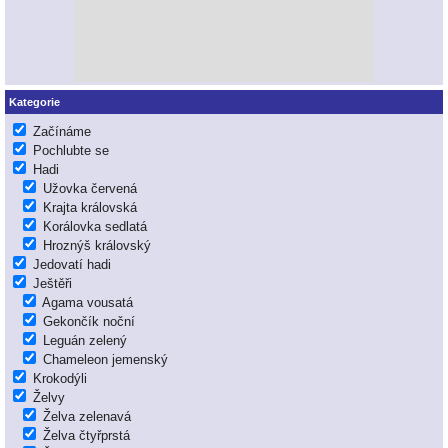
Kategorie
Začínáme
Pochlubte se
Hadi
Užovka červená
Krajta královská
Korálovka sedlatá
Hroznýš královský
Jedovatí hadi
Ještěři
Agama vousatá
Gekončík noční
Leguán zelený
Chameleon jemenský
Krokodýli
Želvy
Želva zelenavá
Želva čtyřprstá