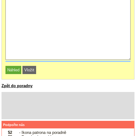
Zpět do poradny
Podpořte nás
$2
- Ikona patrona na poradně