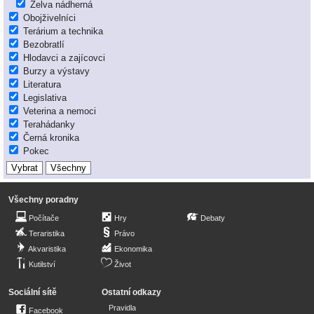
Želva nádherná
Obojživelníci
Terárium a technika
Bezobratlí
Hlodavci a zajícovci
Burzy a výstavy
Literatura
Legislativa
Veterina a nemoci
Terahádanky
Černá kronika
Pokec
Všechny poradny
Počítače
Hry
Debaty
Teraristika
Právo
Akvaristika
Ekonomika
Kutilství
Život
Sociální sítě
Ostatní odkazy
Pravidla
Facebook