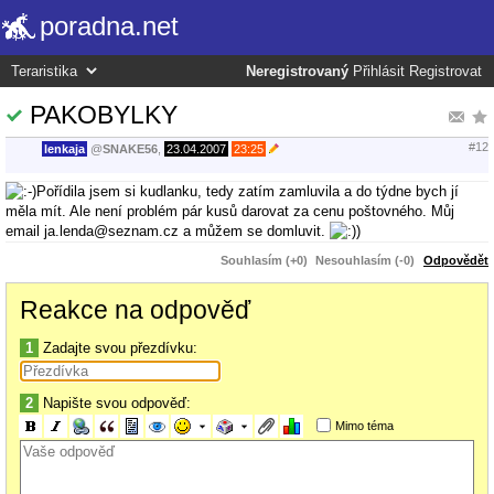
poradna.net
Neregistrovaný
Přihlásit
Registrovat
PAKOBYLKY
#12
lenkaja
@
SNAKE56
,
23.04.2007
23:25
Pořídila jsem si kudlanku, tedy zatím zamluvila a do týdne bych jí
měla mít. Ale není problém pár kusů darovat za cenu poštovného. Můj
email ja.lenda@seznam.cz a můžem se domluvit.
Souhlasím (+0)
Nesouhlasím (-0)
Odpovědět
Reakce na odpověď
1
Zadajte svou přezdívku:
2
Napište svou odpověď:
Mimo téma