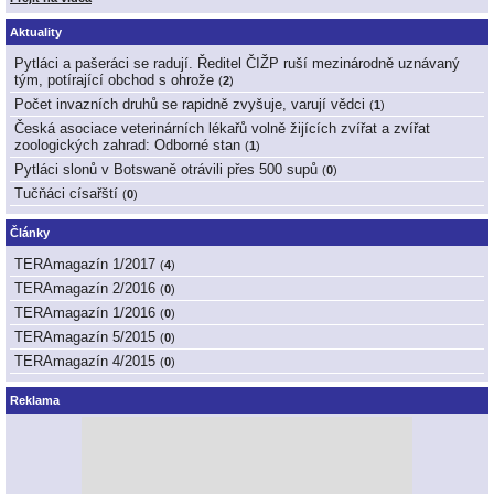
Aktuality
Pytláci a pašeráci se radují. Ředitel ČIŽP ruší mezinárodně uznávaný
tým, potírající obchod s ohrože
(
2
)
Počet invazních druhů se rapidně zvyšuje, varují vědci
(
1
)
Česká asociace veterinárních lékařů volně žijících zvířat a zvířat
zoologických zahrad: Odborné stan
(
1
)
Pytláci slonů v Botswaně otrávili přes 500 supů
(
0
)
Tučňáci císařští
(
0
)
Články
TERAmagazín 1/2017
(
4
)
TERAmagazín 2/2016
(
0
)
TERAmagazín 1/2016
(
0
)
TERAmagazín 5/2015
(
0
)
TERAmagazín 4/2015
(
0
)
Reklama