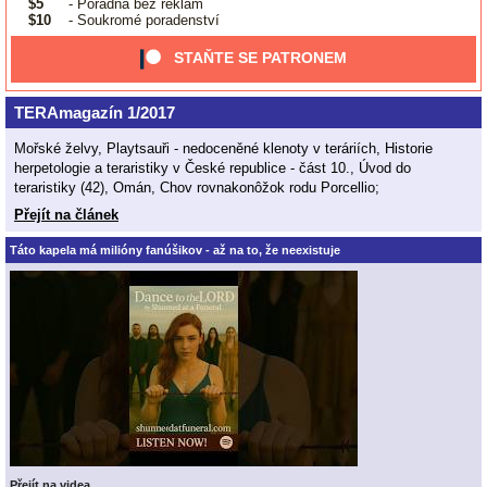
$5
- Poradna bez reklam
$10
- Soukromé poradenství
STAŇTE SE PATRONEM
TERAmagazín 1/2017
Mořské želvy, Playtsauři - nedoceněné klenoty v teráriích, Historie
herpetologie a teraristiky v České republice - část 10., Úvod do
teraristiky (42), Omán, Chov rovnakonôžok rodu Porcellio;
Přejít na článek
Táto kapela má milióny fanúšikov - až na to, že neexistuje
Přejít na videa