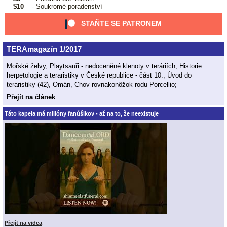
$10
- Soukromé poradenství
STAŇTE SE PATRONEM
TERAmagazín 1/2017
Mořské želvy, Playtsauři - nedoceněné klenoty v teráriích, Historie
herpetologie a teraristiky v České republice - část 10., Úvod do
teraristiky (42), Omán, Chov rovnakonôžok rodu Porcellio;
Přejít na článek
Táto kapela má milióny fanúšikov - až na to, že neexistuje
Přejít na videa