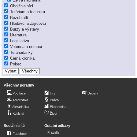
Želva nádherná
Obojživelníci
Terárium a technika
Bezobratlí
Hlodavci a zajícovci
Burzy a výstavy
Literatura
Legislativa
Veterina a nemoci
Terahádanky
Černá kronika
Pokec
Všechny poradny
Počítače
Hry
Debaty
Teraristika
Právo
Akvaristika
Ekonomika
Kutilství
Život
Sociální sítě
Ostatní odkazy
Pravidla
Facebook