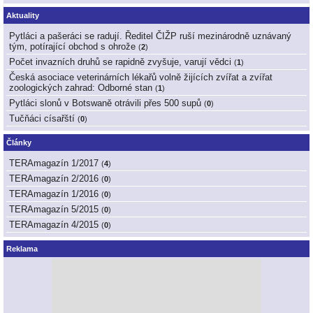
Aktuality
Pytláci a pašeráci se radují. Ředitel ČIŽP ruší mezinárodně uznávaný
tým, potírající obchod s ohrože
(
2
)
Počet invazních druhů se rapidně zvyšuje, varují vědci
(
1
)
Česká asociace veterinárních lékařů volně žijících zvířat a zvířat
zoologických zahrad: Odborné stan
(
1
)
Pytláci slonů v Botswaně otrávili přes 500 supů
(
0
)
Tučňáci císařští
(
0
)
Články
TERAmagazín 1/2017
(
4
)
TERAmagazín 2/2016
(
0
)
TERAmagazín 1/2016
(
0
)
TERAmagazín 5/2015
(
0
)
TERAmagazín 4/2015
(
0
)
Reklama