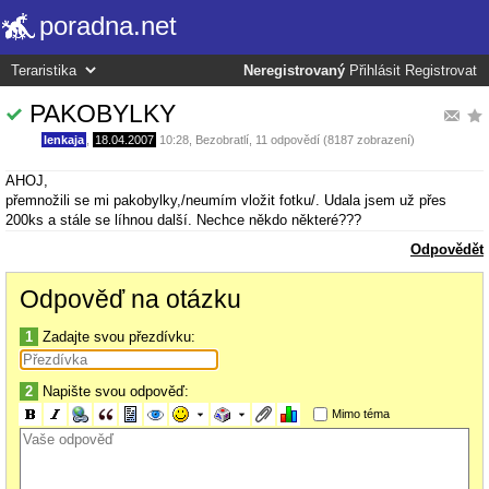
poradna.net
Neregistrovaný
Přihlásit
Registrovat
PAKOBYLKY
lenkaja
,
18.04.2007
10:28
,
Bezobratlí
, 11 odpovědí (8187 zobrazení)
AHOJ,
přemnožili se mi pakobylky,/neumím vložit fotku/. Udala jsem už přes
200ks a stále se líhnou další. Nechce někdo některé???
Odpovědět
Odpověď na otázku
1
Zadajte svou přezdívku:
2
Napište svou odpověď:
Mimo téma