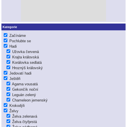
Kategorie
Začínáme
Pochlubte se
Hadi
Užovka červená
Krajta královská
Korálovka sedlatá
Hroznýš královský
Jedovatí hadi
Ještěři
Agama vousatá
Gekončík noční
Leguán zelený
Chameleon jemenský
Krokodýli
Želvy
Želva zelenavá
Želva čtyřprstá