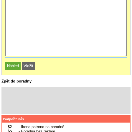
Zpět do poradny
Podpořte nás
$2
- Ikona patrona na poradně
$5
- Poradna bez reklam