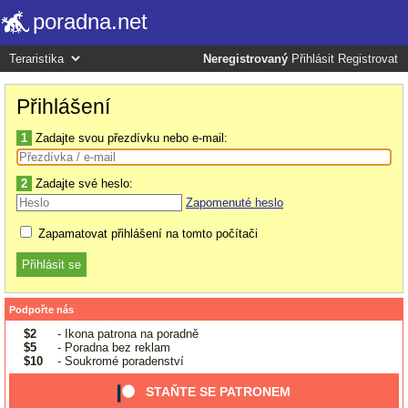
poradna.net
Neregistrovaný
Přihlásit
Registrovat
Přihlášení
1
Zadajte svou přezdívku nebo e-mail:
2
Zadajte své heslo:
Zapomenuté heslo
Zapamatovat přihlášení na tomto počítači
Podpořte nás
$2
- Ikona patrona na poradně
$5
- Poradna bez reklam
$10
- Soukromé poradenství
STAŇTE SE PATRONEM