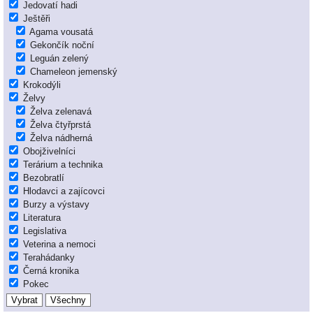
Jedovatí hadi
Ještěři
Agama vousatá
Gekončík noční
Leguán zelený
Chameleon jemenský
Krokodýli
Želvy
Želva zelenavá
Želva čtyřprstá
Želva nádherná
Obojživelníci
Terárium a technika
Bezobratlí
Hlodavci a zajícovci
Burzy a výstavy
Literatura
Legislativa
Veterina a nemoci
Terahádanky
Černá kronika
Pokec