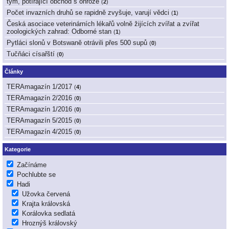
tým, potírající obchod s ohrože
(
2
)
Počet invazních druhů se rapidně zvyšuje, varují vědci
(
1
)
Česká asociace veterinárních lékařů volně žijících zvířat a zvířat
zoologických zahrad: Odborné stan
(
1
)
Pytláci slonů v Botswaně otrávili přes 500 supů
(
0
)
Tučňáci císařští
(
0
)
Články
TERAmagazín 1/2017
(
4
)
TERAmagazín 2/2016
(
0
)
TERAmagazín 1/2016
(
0
)
TERAmagazín 5/2015
(
0
)
TERAmagazín 4/2015
(
0
)
Kategorie
Začínáme
Pochlubte se
Hadi
Užovka červená
Krajta královská
Korálovka sedlatá
Hroznýš královský