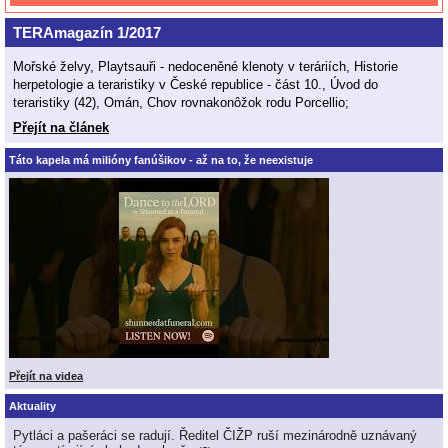
TERAmagazín 1/2017
Mořské želvy, Playtsauři - nedoceněné klenoty v teráriích, Historie
herpetologie a teraristiky v České republice - část 10., Úvod do
teraristiky (42), Omán, Chov rovnakonôžok rodu Porcellio;
Přejít na článek
Táto kapela má milióny fanúšikov - až na to, že neexistuje
Přejít na videa
Aktuality
Pytláci a pašeráci se radují. Ředitel ČIŽP ruší mezinárodně uznávaný