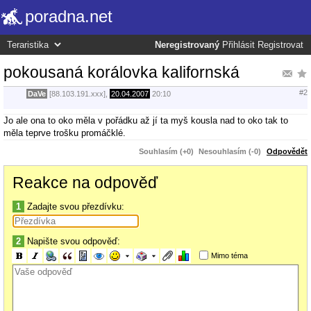
poradna.net
Neregistrovaný
Přihlásit
Registrovat
pokousaná korálovka kalifornská
#2
DaVe
[88.103.191.xxx],
20.04.2007
20:10
Jo ale ona to oko měla v pořádku až jí ta myš kousla nad to oko tak to
měla teprve trošku promáčklé.
Souhlasím (+0)
Nesouhlasím (-0)
Odpovědět
Reakce na odpověď
1
Zadajte svou přezdívku:
2
Napište svou odpověď:
Mimo téma