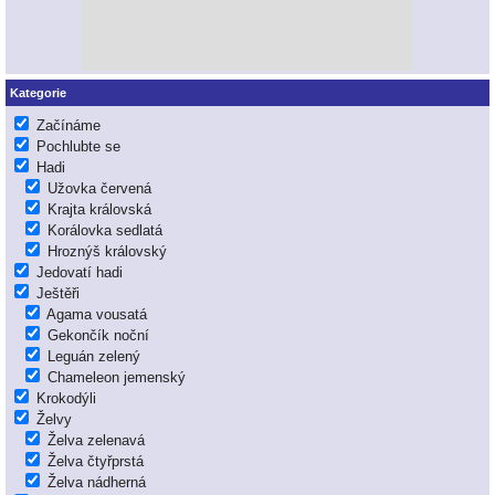
Kategorie
Začínáme
Pochlubte se
Hadi
Užovka červená
Krajta královská
Korálovka sedlatá
Hroznýš královský
Jedovatí hadi
Ještěři
Agama vousatá
Gekončík noční
Leguán zelený
Chameleon jemenský
Krokodýli
Želvy
Želva zelenavá
Želva čtyřprstá
Želva nádherná