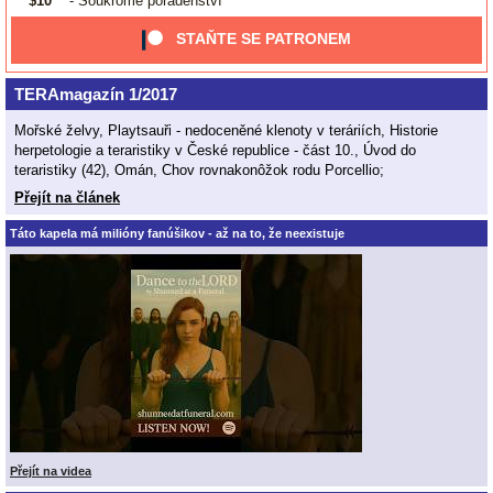
$10
- Soukromé poradenství
STAŇTE SE PATRONEM
TERAmagazín 1/2017
Mořské želvy, Playtsauři - nedoceněné klenoty v teráriích, Historie
herpetologie a teraristiky v České republice - část 10., Úvod do
teraristiky (42), Omán, Chov rovnakonôžok rodu Porcellio;
Přejít na článek
Táto kapela má milióny fanúšikov - až na to, že neexistuje
Přejít na videa