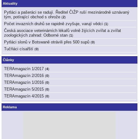
Aktuality
Pytláci a pašeráci se radují. Ředitel ČIŽP ruší mezinárodně uznávaný
tým, potírající obchod s ohrože
(
2
)
Počet invazních druhů se rapidně zvyšuje, varují vědci
(
1
)
Česká asociace veterinárních lékařů volně žijících zvířat a zvířat
zoologických zahrad: Odborné stan
(
1
)
Pytláci slonů v Botswaně otrávili přes 500 supů
(
0
)
Tučňáci císařští
(
0
)
Články
TERAmagazín 1/2017
(
4
)
TERAmagazín 2/2016
(
0
)
TERAmagazín 1/2016
(
0
)
TERAmagazín 5/2015
(
0
)
TERAmagazín 4/2015
(
0
)
Reklama