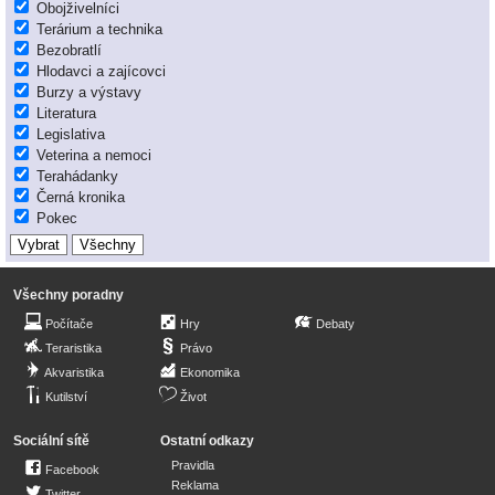
Obojživelníci
Terárium a technika
Bezobratlí
Hlodavci a zajícovci
Burzy a výstavy
Literatura
Legislativa
Veterina a nemoci
Terahádanky
Černá kronika
Pokec
Všechny poradny
Počítače
Hry
Debaty
Teraristika
Právo
Akvaristika
Ekonomika
Kutilství
Život
Sociální sítě
Ostatní odkazy
Pravidla
Facebook
Reklama
Twitter