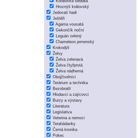
Korálovka sedlatá
Hroznýš královský
Jedovatí hadi
Ještěři
Agama vousatá
Gekončík noční
Leguán zelený
Chameleon jemenský
Krokodýli
Želvy
Želva zelenavá
Želva čtyřprstá
Želva nádherná
Obojživelníci
Terárium a technika
Bezobratlí
Hlodavci a zajícovci
Burzy a výstavy
Literatura
Legislativa
Veterina a nemoci
Terahádanky
Černá kronika
Pokec