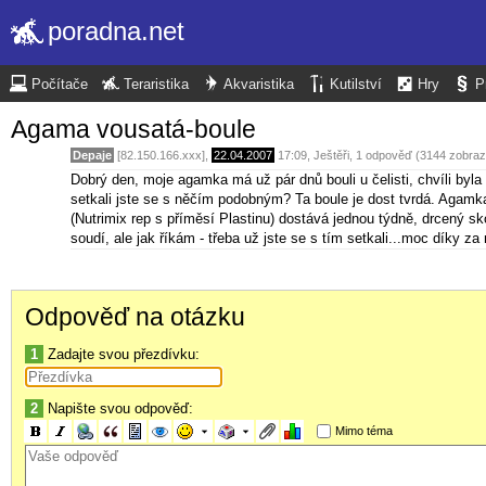
poradna.net
Počítače
Teraristika
Akvaristika
Kutilství
Hry
P
Agama vousatá-boule
Depaje
[82.150.166.xxx],
22.04.2007
17:09
,
Ještěři
, 1 odpověď (3144 zobraz
Dobrý den, moje agamka má už pár dnů bouli u čelisti, chvíli byla
setkali jste se s něčím podobným? Ta boule je dost tvrdá. Agamka 
(Nutrimix rep s příměsí Plastinu) dostává jednou týdně, drcený
soudí, ale jak říkám - třeba už jste se s tím setkali...moc díky za 
Odpověď na otázku
1
Zadajte svou přezdívku:
2
Napište svou odpověď:
Mimo téma