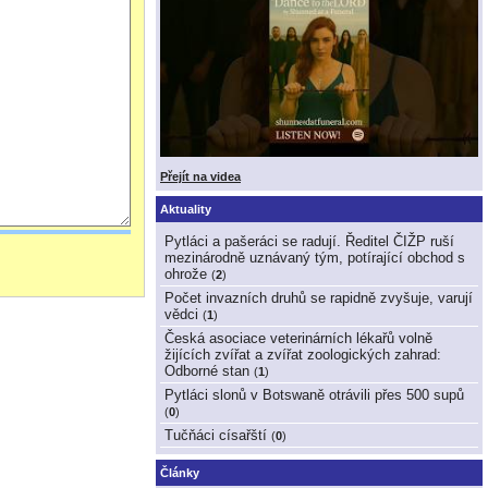
Přejít na videa
Aktuality
Pytláci a pašeráci se radují. Ředitel ČIŽP ruší
mezinárodně uznávaný tým, potírající obchod s
ohrože
(
2
)
Počet invazních druhů se rapidně zvyšuje, varují
vědci
(
1
)
Česká asociace veterinárních lékařů volně
žijících zvířat a zvířat zoologických zahrad:
Odborné stan
(
1
)
Pytláci slonů v Botswaně otrávili přes 500 supů
(
0
)
Tučňáci císařští
(
0
)
Články