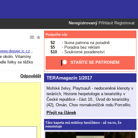
Neregistrovaný
Přihlásit
Registrovat
Podpořte nás
$2
- Ikona patrona na poradně
$5
- Poradna bez reklam
www.depaje.ic.cz
,
$10
- Soukromé poradenství
je okolo. Vitamíny
dle fotky se těžko
STAŇTE SE PATRONEM
Odpovědět
TERAmagazín 1/2017
Mořské želvy, Playtsauři - nedoceněné klenoty v
teráriích, Historie herpetologie a teraristiky v
České republice - část 10., Úvod do teraristiky
(42), Omán, Chov rovnakonôžok rodu Porcellio;
Přejít na článek
Táto kapela má milióny fanúšikov - až na to, že
neexistuje