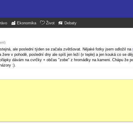
rávo
Ekonomika
Život
Debaty
ení)
 stejná, ale poslední týden se začala zvětšovat. Nějaké fotky jsem odložil na
žere v pohodě, poslední dny ale spíš jen leží (v teple) a jen kouká co se dě
 skořápky dávám na cvrčky + občas "zobe" z hromádky na kameni. Chápu že po
názory :).