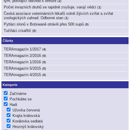
tým, potírající obchod s ohrože
(
2
)
Počet invazních druhů se rapidně zvyšuje, varují vědci
(
1
)
Česká asociace veterinárních lékařů volně žijících zvířat a zvířat
zoologických zahrad: Odborné stan
(
1
)
Pytláci slonů v Botswaně otrávili přes 500 supů
(
0
)
Tučňáci císařští
(
0
)
Články
TERAmagazín 1/2017
(
4
)
TERAmagazín 2/2016
(
0
)
TERAmagazín 1/2016
(
0
)
TERAmagazín 5/2015
(
0
)
TERAmagazín 4/2015
(
0
)
Kategorie
Začínáme
Pochlubte se
Hadi
Užovka červená
Krajta královská
Korálovka sedlatá
Hroznýš královský