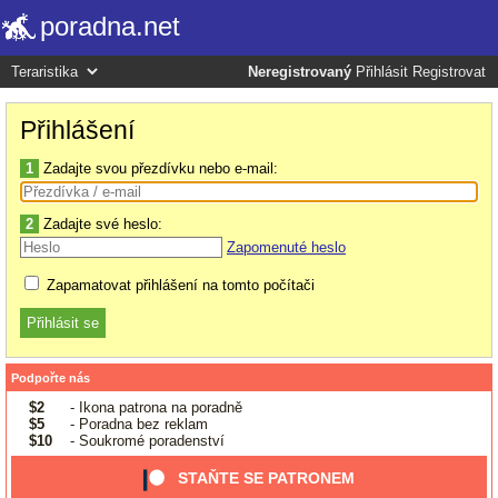
poradna.net
Neregistrovaný
Přihlásit
Registrovat
Přihlášení
1
Zadajte svou přezdívku nebo e-mail:
2
Zadajte své heslo:
Zapomenuté heslo
Zapamatovat přihlášení na tomto počítači
Podpořte nás
$2
- Ikona patrona na poradně
$5
- Poradna bez reklam
$10
- Soukromé poradenství
STAŇTE SE PATRONEM