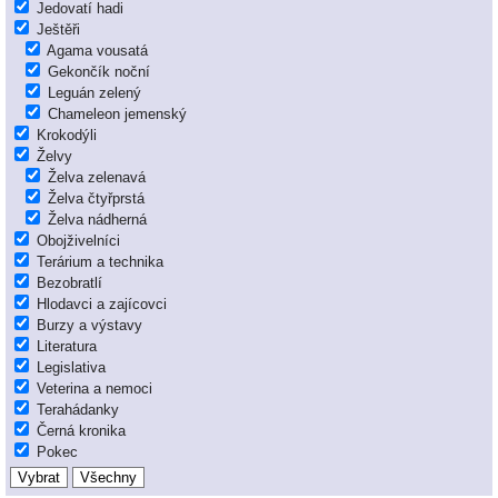
Jedovatí hadi
Ještěři
Agama vousatá
Gekončík noční
Leguán zelený
Chameleon jemenský
Krokodýli
Želvy
Želva zelenavá
Želva čtyřprstá
Želva nádherná
Obojživelníci
Terárium a technika
Bezobratlí
Hlodavci a zajícovci
Burzy a výstavy
Literatura
Legislativa
Veterina a nemoci
Terahádanky
Černá kronika
Pokec