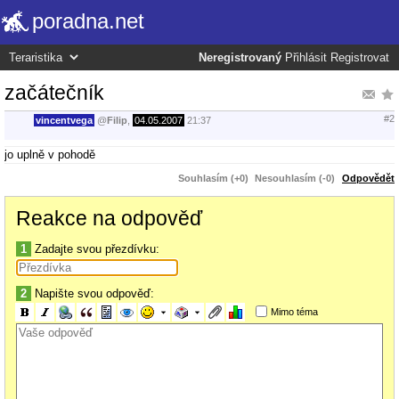
poradna.net
Neregistrovaný
Přihlásit
Registrovat
začátečník
#2
vincentvega
@
Filip
,
04.05.2007
21:37
jo uplně v pohodě
Souhlasím (+0)
Nesouhlasím (-0)
Odpovědět
Reakce na odpověď
1
Zadajte svou přezdívku:
2
Napište svou odpověď:
Mimo téma