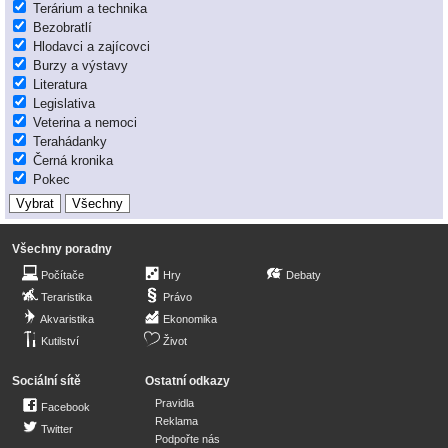
Terárium a technika
Bezobratlí
Hlodavci a zajícovci
Burzy a výstavy
Literatura
Legislativa
Veterina a nemoci
Terahádanky
Černá kronika
Pokec
Všechny poradny
Počítače
Hry
Debaty
Teraristika
Právo
Akvaristika
Ekonomika
Kutilství
Život
Sociální sítě
Ostatní odkazy
Pravidla
Facebook
Reklama
Twitter
Podpořte nás