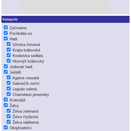
Kategorie
Začínáme
Pochlubte se
Hadi
Užovka červená
Krajta královská
Korálovka sedlatá
Hroznýš královský
Jedovatí hadi
Ještěři
Agama vousatá
Gekončík noční
Leguán zelený
Chameleon jemenský
Krokodýli
Želvy
Želva zelenavá
Želva čtyřprstá
Želva nádherná
Obojživelníci