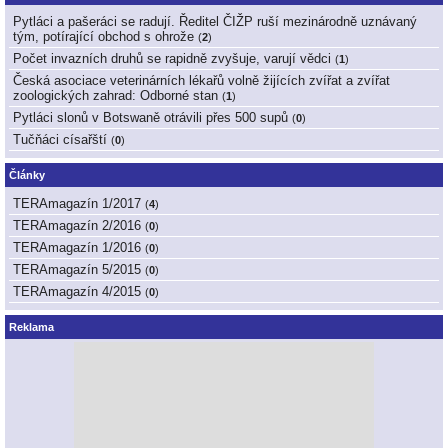
Pytláci a pašeráci se radují. Ředitel ČIŽP ruší mezinárodně uznávaný
tým, potírající obchod s ohrože
(
2
)
Počet invazních druhů se rapidně zvyšuje, varují vědci
(
1
)
Česká asociace veterinárních lékařů volně žijících zvířat a zvířat
zoologických zahrad: Odborné stan
(
1
)
Pytláci slonů v Botswaně otrávili přes 500 supů
(
0
)
Tučňáci císařští
(
0
)
Články
TERAmagazín 1/2017
(
4
)
TERAmagazín 2/2016
(
0
)
TERAmagazín 1/2016
(
0
)
TERAmagazín 5/2015
(
0
)
TERAmagazín 4/2015
(
0
)
Reklama