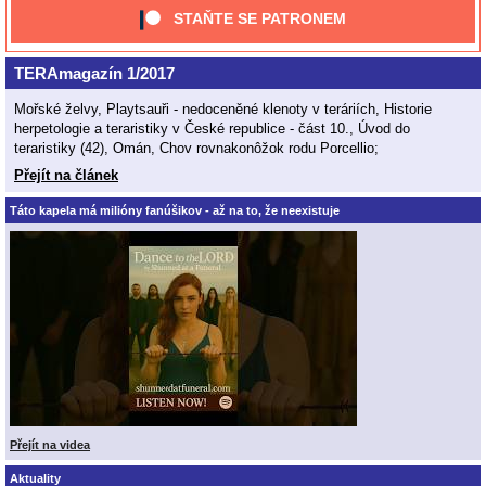
STAŇTE SE PATRONEM
TERAmagazín 1/2017
Mořské želvy, Playtsauři - nedoceněné klenoty v teráriích, Historie
herpetologie a teraristiky v České republice - část 10., Úvod do
teraristiky (42), Omán, Chov rovnakonôžok rodu Porcellio;
Přejít na článek
Táto kapela má milióny fanúšikov - až na to, že neexistuje
Přejít na videa
Aktuality