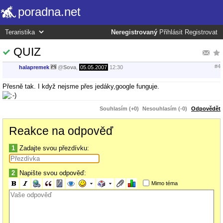
poradna.net
Neregistrovaný
Přihlásit
Registrovat
QUIZ
#4
halapremek
@
Sova
,
05.05.2007
12:30
Přesně tak. I když nejsme přes jedáky,google funguje.
Souhlasím (+0)
Nesouhlasím (-0)
Odpovědět
Reakce na odpověď
1
Zadajte svou přezdívku:
2
Napište svou odpověď:
Mimo téma