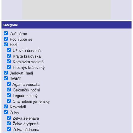
Kategorie
Začínáme
Pochlubte se
Hadi
Užovka červená
Krajta královská
Korálovka sedlatá
Hroznýš královský
Jedovatí hadi
Ještěři
Agama vousatá
Gekončík noční
Leguán zelený
Chameleon jemenský
Krokodýli
Želvy
Želva zelenavá
Želva čtyřprstá
Želva nádherná