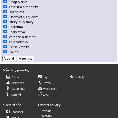
Obojživelníci
Terárium a technika
Bezobratlí
Hlodavci a zajícovci
Burzy a výstavy
Literatura
Legislativa
Veterina a nemoci
Terahádanky
Černá kronika
Pokec
Všechny poradny
Počítače
Hry
Debaty
Teraristika
Právo
Akvaristika
Ekonomika
Kutilství
Život
Sociální sítě
Ostatní odkazy
Pravidla
Facebook
Reklama
Twitter