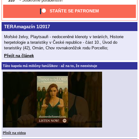
$10
- Soukromé poradenství
STAŇTE SE PATRONEM
TERAmagazín 1/2017
Mořské želvy, Playtsauři - nedoceněné klenoty v teráriích, Historie
herpetologie a teraristiky v České republice - část 10., Úvod do
teraristiky (42), Omán, Chov rovnakonôžok rodu Porcellio;
Přejít na článek
Táto kapela má milióny fanúšikov - až na to, že neexistuje
Přejít na videa