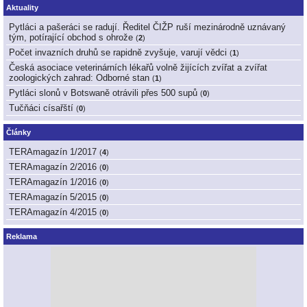
Aktuality
Pytláci a pašeráci se radují. Ředitel ČIŽP ruší mezinárodně uznávaný
tým, potírající obchod s ohrože
(
2
)
Počet invazních druhů se rapidně zvyšuje, varují vědci
(
1
)
Česká asociace veterinárních lékařů volně žijících zvířat a zvířat
zoologických zahrad: Odborné stan
(
1
)
Pytláci slonů v Botswaně otrávili přes 500 supů
(
0
)
Tučňáci císařští
(
0
)
Články
TERAmagazín 1/2017
(
4
)
TERAmagazín 2/2016
(
0
)
TERAmagazín 1/2016
(
0
)
TERAmagazín 5/2015
(
0
)
TERAmagazín 4/2015
(
0
)
Reklama