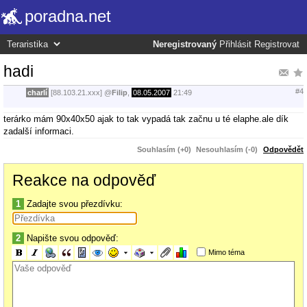
poradna.net
Neregistrovaný
Přihlásit
Registrovat
hadi
#4
charlí
[88.103.21.xxx]
@
Filip
,
08.05.2007
21:49
terárko mám 90x40x50 ajak to tak vypadá tak začnu u té elaphe.ale dík
zadalší informaci.
Souhlasím (+0)
Nesouhlasím (-0)
Odpovědět
Reakce na odpověď
1
Zadajte svou přezdívku:
2
Napište svou odpověď:
Mimo téma