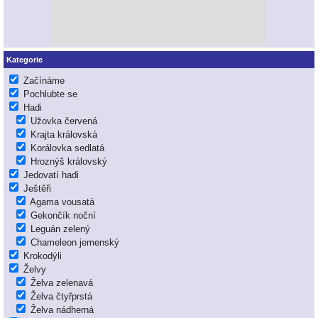
Kategorie
Začínáme
Pochlubte se
Hadi
Užovka červená
Krajta královská
Korálovka sedlatá
Hroznýš královský
Jedovatí hadi
Ještěři
Agama vousatá
Gekončík noční
Leguán zelený
Chameleon jemenský
Krokodýli
Želvy
Želva zelenavá
Želva čtyřprstá
Želva nádherná