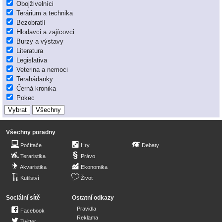
Obojživelníci
Terárium a technika
Bezobratlí
Hlodavci a zajícovci
Burzy a výstavy
Literatura
Legislativa
Veterina a nemoci
Terahádanky
Černá kronika
Pokec
Všechny poradny
Počítače
Hry
Debaty
Teraristika
Právo
Akvaristika
Ekonomika
Kutilství
Život
Sociální sítě
Ostatní odkazy
Pravidla
Facebook
Reklama
Twitter