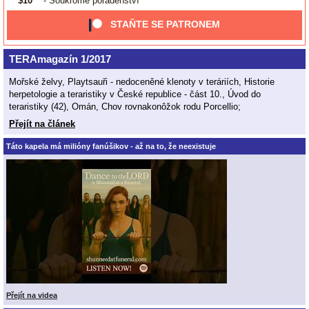
$10
- Soukromé poradenství
STAŇTE SE PATRONEM
TERAmagazín 1/2017
Mořské želvy, Playtsauři - nedoceněné klenoty v teráriích, Historie
herpetologie a teraristiky v České republice - část 10., Úvod do
teraristiky (42), Omán, Chov rovnakonôžok rodu Porcellio;
Přejít na článek
Táto kapela má milióny fanúšikov - až na to, že neexistuje
Přejít na videa