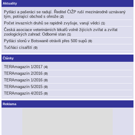
Aktuality
Pytláci a pašeráci se radují. Ředitel ČIŽP ruší mezinárodně uznávaný
tým, potírající obchod s ohrože
(
2
)
Počet invazních druhů se rapidně zvyšuje, varují vědci
(
1
)
Česká asociace veterinárních lékařů volně žijících zvířat a zvířat
zoologických zahrad: Odborné stan
(
1
)
Pytláci slonů v Botswaně otrávili přes 500 supů
(
0
)
Tučňáci císařští
(
0
)
Články
TERAmagazín 1/2017
(
4
)
TERAmagazín 2/2016
(
0
)
TERAmagazín 1/2016
(
0
)
TERAmagazín 5/2015
(
0
)
TERAmagazín 4/2015
(
0
)
Reklama