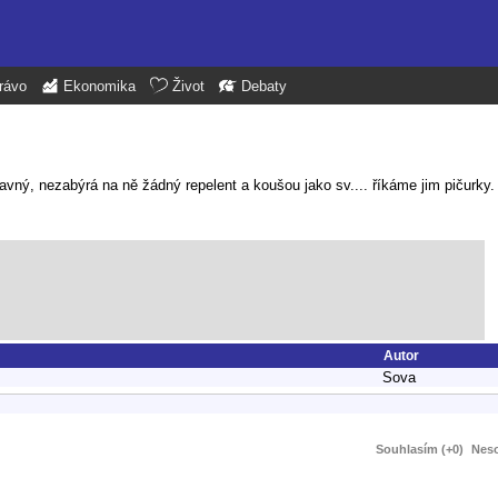
rávo
Ekonomika
Život
Debaty
ravný, nezabýrá na ně žádný repelent a koušou jako sv.... říkáme jim pičurky
Autor
Sova
Souhlasím (+0)
Neso