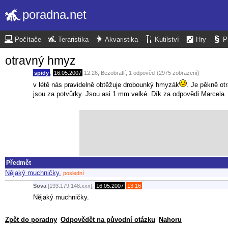
poradna.net
Počítače
Teraristika
Akvaristika
Kutilství
Hry
P
otravný hmyz
spidy
,
16.05.2007
12:26
,
Bezobratlí
, 1 odpověď (2975 zobrazení)
v létě nás pravidelně obtěžuje drobounký hmyzák
. Je pěkně ot
jsou za potvůrky. Jsou asi 1 mm velké. Dík za odpovědi Marcela
Předmět
Nějaký muchničky.
poslední
Sova
[193.179.148.xxx],
16.05.2007
13:16
Nějaký muchničky.
Zpět do poradny
Odpovědět na původní otázku
Nahoru