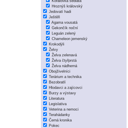
Korálovka sedlatá
Hroznýš královský
Jedovatí hadi
Ještěři
Agama vousatá
Gekončík noční
Leguán zelený
Chameleon jemenský
Krokodýli
Želvy
Želva zelenavá
Želva čtyřprstá
Želva nádherná
Obojživelníci
Terárium a technika
Bezobratlí
Hlodavci a zajícovci
Burzy a výstavy
Literatura
Legislativa
Veterina a nemoci
Terahádanky
Černá kronika
Pokec