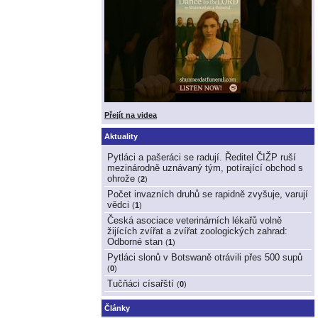
Přejít na videa
Aktuality
Pytláci a pašeráci se radují. Ředitel ČIŽP ruší
mezinárodně uznávaný tým, potírající obchod s
ohrože
(
2
)
Počet invazních druhů se rapidně zvyšuje, varují
vědci
(
1
)
Česká asociace veterinárních lékařů volně
žijících zvířat a zvířat zoologických zahrad:
Odborné stan
(
1
)
Pytláci slonů v Botswaně otrávili přes 500 supů
(
0
)
Tučňáci císařští
(
0
)
Články