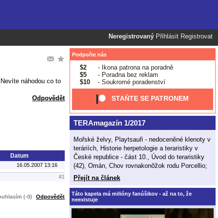
Neregistrovaný
Přihlásit
Registrovat
Podpořte nás
$2
- Ikona patrona na poradně
$5
- Poradna bez reklam
. Nevíte náhodou co to
$10
- Soukromé poradenství
Odpovědět
STAŇTE SE PATRONEM
TERAmagazín 1/2017
Mořské želvy, Playtsauři - nedoceněné klenoty v
teráriích, Historie herpetologie a teraristiky v
Datum
České republice - část 10., Úvod do teraristiky
(42), Omán, Chov rovnakonôžok rodu Porcellio;
16.05.2007 13:16
#1
Přejít na článek
Táto kapela má milióny fanúšikov - až na to, že
uhlasím (-0)
Odpovědět
neexistuje