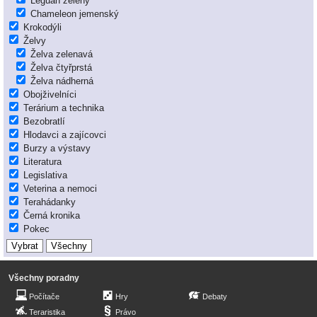
Leguán zelený
Chameleon jemenský
Krokodýli
Želvy
Želva zelenavá
Želva čtyřprstá
Želva nádherná
Obojživelníci
Terárium a technika
Bezobratlí
Hlodavci a zajícovci
Burzy a výstavy
Literatura
Legislativa
Veterina a nemoci
Terahádanky
Černá kronika
Pokec
Všechny poradny
Počítače
Hry
Debaty
Teraristika
Právo