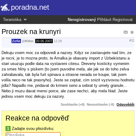
poradna.net
Neregistrovaný
Přihlásit
Registrovat
Prouzek na krunyri
#11
Zofie
@
KHor
,
20.06.2007
12:28
Dekuju vsem moc za odpovedi a nazory. Kdyz se zastavujete nad tim, ze
je rocni, je to mozna proto, te Amalka je obavany import z Uzbekistanu a
stari usuzuju podle data na vystaveni citesu. Dreveny kosticky vymenim
za smes hliny s piskem (to jsem puvodne mela, ale jak se do toho zelva
zahrabavala, tak byla furt spinava a strasne nerada se koupe, tak jsem
volila neco ne tak prasnyho). Jeste se zeptat, cim snizit vyzivovou hodnotu
jidla? Napadlo me, pridavat do krmeni seno a sebrat ty umely granule...
Nebo ji muzu davat mensi porce, ale zase nechci, aby mela hlad. Jeste
jednou vsem moc dekuju za nazory.
Souhlasím (+0)
Nesouhlasím (-0)
Odpovědět
Reakce na odpověď
1
Zadajte svou přezdívku: