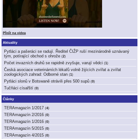
Přejít na videa
Aktuality
Pytláci a pašeráci se radují. Ředitel ČIŽP ruší mezinárodně uznávaný
tým, potírající obchod s ohrože
(
2
)
Počet invazních druhů se rapidně zvyšuje, varují vědci
(
1
)
Česká asociace veterinárních lékařů volně žijících zvířat a zvířat
zoologických zahrad: Odborné stan
(
1
)
Pytláci slonů v Botswaně otrávili přes 500 supů
(
0
)
Tučňáci císařští
(
0
)
Články
TERAmagazín 1/2017
(
4
)
TERAmagazín 2/2016
(
0
)
TERAmagazín 1/2016
(
0
)
TERAmagazín 5/2015
(
0
)
TERAmagazín 4/2015
(
0
)