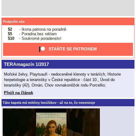
Podpořte nás
$2
- Ikona patrona na poradně
$5
- Poradna bez reklam
$10
- Soukromé poradenství
STAŇTE SE PATRONEM
TERAmagazín 1/2017
Mořské želvy, Playtsauři - nedoceněné klenoty v teráriích, Historie
herpetologie a teraristiky v České republice - část 10., Úvod do
teraristiky (42), Omán, Chov rovnakonôžok rodu Porcellio;
Přejít na článek
Táto kapela má milióny fanúšikov - až na to, že neexistuje