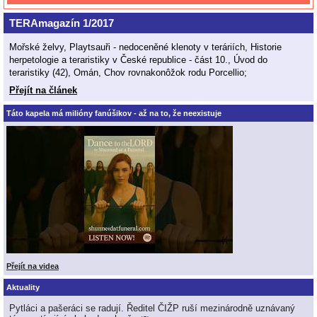
TERAmagazín 1/2017
Mořské želvy, Playtsauři - nedoceněné klenoty v teráriích, Historie
herpetologie a teraristiky v České republice - část 10., Úvod do
teraristiky (42), Omán, Chov rovnakonôžok rodu Porcellio;
Přejít na článek
Táto kapela má milióny fanúšikov - až na to, že neexistuje
Přejít na videa
Aktuality
Pytláci a pašeráci se radují. Ředitel ČIŽP ruší mezinárodně uznávaný