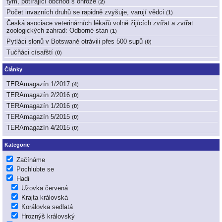
tým, potírající obchod s ohrože
(
2
)
Počet invazních druhů se rapidně zvyšuje, varují vědci
(
1
)
Česká asociace veterinárních lékařů volně žijících zvířat a zvířat
zoologických zahrad: Odborné stan
(
1
)
Pytláci slonů v Botswaně otrávili přes 500 supů
(
0
)
Tučňáci císařští
(
0
)
Články
TERAmagazín 1/2017
(
4
)
TERAmagazín 2/2016
(
0
)
TERAmagazín 1/2016
(
0
)
TERAmagazín 5/2015
(
0
)
TERAmagazín 4/2015
(
0
)
Kategorie
Začínáme
Pochlubte se
Hadi
Užovka červená
Krajta královská
Korálovka sedlatá
Hroznýš královský