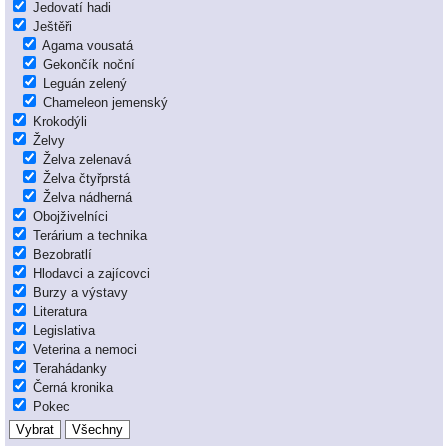
Jedovatí hadi
Ještěři
Agama vousatá
Gekončík noční
Leguán zelený
Chameleon jemenský
Krokodýli
Želvy
Želva zelenavá
Želva čtyřprstá
Želva nádherná
Obojživelníci
Terárium a technika
Bezobratlí
Hlodavci a zajícovci
Burzy a výstavy
Literatura
Legislativa
Veterina a nemoci
Terahádanky
Černá kronika
Pokec