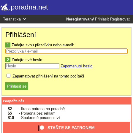
poradna.net
Neregistrovaný
Přihlásit
Registrovat
Přihlášení
1
Zadajte svou přezdívku nebo e-mail:
2
Zadajte své heslo:
Zapomenuté heslo
Zapamatovat přihlášení na tomto počítači
Podpořte nás
$2
- Ikona patrona na poradně
$5
- Poradna bez reklam
$10
- Soukromé poradenství
STAŇTE SE PATRONEM