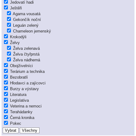
Jedovatí hadi
Ještěři
Agama vousatá
Gekončík noční
Leguán zelený
Chameleon jemenský
Krokodýli
Želvy
Želva zelenavá
Želva čtyřprstá
Želva nádherná
Obojživelníci
Terárium a technika
Bezobratlí
Hlodavci a zajícovci
Burzy a výstavy
Literatura
Legislativa
Veterina a nemoci
Terahádanky
Černá kronika
Pokec