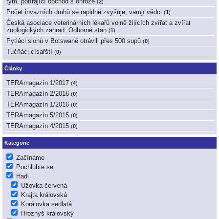
tým, potírající obchod s ohrože
(
2
)
Počet invazních druhů se rapidně zvyšuje, varují vědci
(
1
)
Česká asociace veterinárních lékařů volně žijících zvířat a zvířat
zoologických zahrad: Odborné stan
(
1
)
Pytláci slonů v Botswaně otrávili přes 500 supů
(
0
)
Tučňáci císařští
(
0
)
Články
TERAmagazín 1/2017
(
4
)
TERAmagazín 2/2016
(
0
)
TERAmagazín 1/2016
(
0
)
TERAmagazín 5/2015
(
0
)
TERAmagazín 4/2015
(
0
)
Kategorie
Začínáme
Pochlubte se
Hadi
Užovka červená
Krajta královská
Korálovka sedlatá
Hroznýš královský