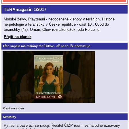
TERAmagazín 1/2017
Mořské želvy, Playtsauři - nedoceněné klenoty v teráriích, Historie
herpetologie a teraristiky v České republice - část 10., Úvod do
teraristiky (42), Omán, Chov rovnakonôžok rodu Porcellio;
Přejít na článek
Táto kapela má milióny fanúšikov - až na to, že neexistuje
Přejít na videa
Aktuality
Pytláci a pašeráci se radují. Ředitel ČIŽP ruší mezinárodně uznávaný