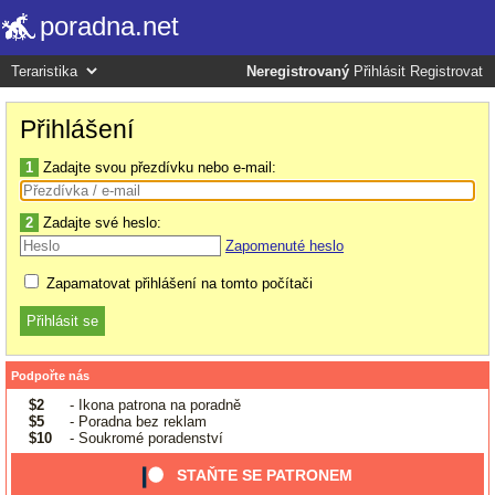
poradna.net
Neregistrovaný
Přihlásit
Registrovat
Přihlášení
1
Zadajte svou přezdívku nebo e-mail:
2
Zadajte své heslo:
Zapomenuté heslo
Zapamatovat přihlášení na tomto počítači
Podpořte nás
$2
- Ikona patrona na poradně
$5
- Poradna bez reklam
$10
- Soukromé poradenství
STAŇTE SE PATRONEM