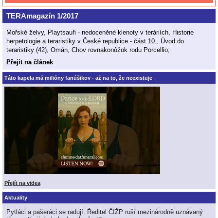
TERAmagazín 1/2017
Mořské želvy, Playtsauři - nedoceněné klenoty v teráriích, Historie
herpetologie a teraristiky v České republice - část 10., Úvod do
teraristiky (42), Omán, Chov rovnakonôžok rodu Porcellio;
Přejít na článek
Táto kapela má milióny fanúšikov - až na to, že neexistuje
Přejít na videa
Aktuality
Pytláci a pašeráci se radují. Ředitel ČIŽP ruší mezinárodně uznávaný