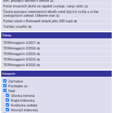
tým, potírající obchod s ohrože
(
2
)
Počet invazních druhů se rapidně zvyšuje, varují vědci
(
1
)
Česká asociace veterinárních lékařů volně žijících zvířat a zvířat
zoologických zahrad: Odborné stan
(
1
)
Pytláci slonů v Botswaně otrávili přes 500 supů
(
0
)
Tučňáci císařští
(
0
)
Články
TERAmagazín 1/2017
(
4
)
TERAmagazín 2/2016
(
0
)
TERAmagazín 1/2016
(
0
)
TERAmagazín 5/2015
(
0
)
TERAmagazín 4/2015
(
0
)
Kategorie
Začínáme
Pochlubte se
Hadi
Užovka červená
Krajta královská
Korálovka sedlatá
Hroznýš královský