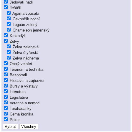
Jedovatí hadi
Ještěři
Agama vousatá
Gekončík noční
Leguán zelený
Chameleon jemenský
Krokodýli
Želvy
Želva zelenavá
Želva čtyřprstá
Želva nádherná
Obojživelníci
Terárium a technika
Bezobratlí
Hlodavci a zajícovci
Burzy a výstavy
Literatura
Legislativa
Veterina a nemoci
Terahádanky
Černá kronika
Pokec