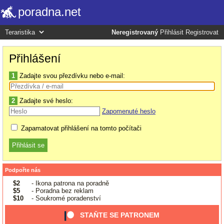
poradna.net
Neregistrovaný
Přihlásit
Registrovat
Přihlášení
1
Zadajte svou přezdívku nebo e-mail:
2
Zadajte své heslo:
Zapomenuté heslo
Zapamatovat přihlášení na tomto počítači
Podpořte nás
$2
- Ikona patrona na poradně
$5
- Poradna bez reklam
$10
- Soukromé poradenství
STAŇTE SE PATRONEM