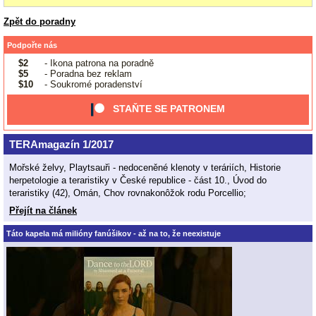
Zpět do poradny
Podpořte nás
$2
- Ikona patrona na poradně
$5
- Poradna bez reklam
$10
- Soukromé poradenství
STAŇTE SE PATRONEM
TERAmagazín 1/2017
Mořské želvy, Playtsauři - nedoceněné klenoty v teráriích, Historie
herpetologie a teraristiky v České republice - část 10., Úvod do
teraristiky (42), Omán, Chov rovnakonôžok rodu Porcellio;
Přejít na článek
Táto kapela má milióny fanúšikov - až na to, že neexistuje