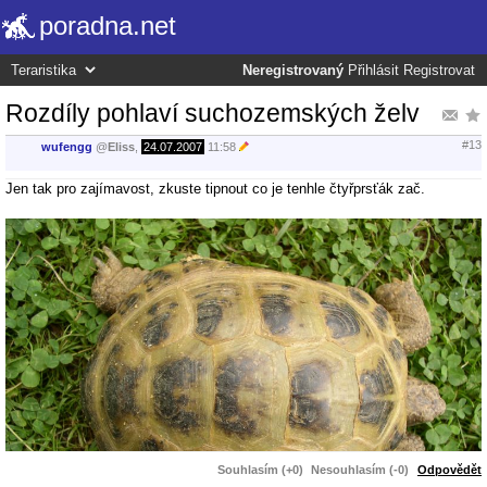
poradna.net
Neregistrovaný
Přihlásit
Registrovat
Rozdíly pohlaví suchozemských želv
#13
wufengg
@
Eliss
,
24.07.2007
11:58
Jen tak pro zajímavost, zkuste tipnout co je tenhle čtyřprsťák zač.
Souhlasím (+0)
Nesouhlasím (-0)
Odpovědět