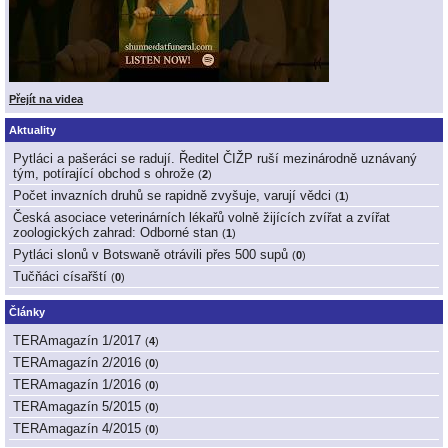
Přejít na videa
Aktuality
Pytláci a pašeráci se radují. Ředitel ČIŽP ruší mezinárodně uznávaný
tým, potírající obchod s ohrože
(
2
)
Počet invazních druhů se rapidně zvyšuje, varují vědci
(
1
)
Česká asociace veterinárních lékařů volně žijících zvířat a zvířat
zoologických zahrad: Odborné stan
(
1
)
Pytláci slonů v Botswaně otrávili přes 500 supů
(
0
)
Tučňáci císařští
(
0
)
Články
TERAmagazín 1/2017
(
4
)
TERAmagazín 2/2016
(
0
)
TERAmagazín 1/2016
(
0
)
TERAmagazín 5/2015
(
0
)
TERAmagazín 4/2015
(
0
)