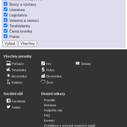
Burzy a výstavy
Literatura
Legislativa
Veterina a nemoci
Terahádanky
Černá kronika
Pokec
Všechny poradny
Počítače
Hry
Debaty
Teraristika
Právo
Akvaristika
Ekonomika
Kutilství
Život
Sociální sítě
Ostatní odkazy
Pravidla
Facebook
Reklama
Twitter
Podpořte nás
FAQ
Kontakt
Prohlášení o ochraně osobních údajů