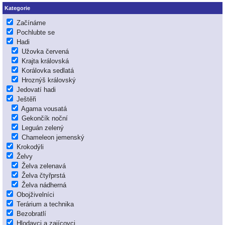
Kategorie
Začínáme
Pochlubte se
Hadi
Užovka červená
Krajta královská
Korálovka sedlatá
Hroznýš královský
Jedovatí hadi
Ještěři
Agama vousatá
Gekončík noční
Leguán zelený
Chameleon jemenský
Krokodýli
Želvy
Želva zelenavá
Želva čtyřprstá
Želva nádherná
Obojživelníci
Terárium a technika
Bezobratlí
Hlodavci a zajícovci