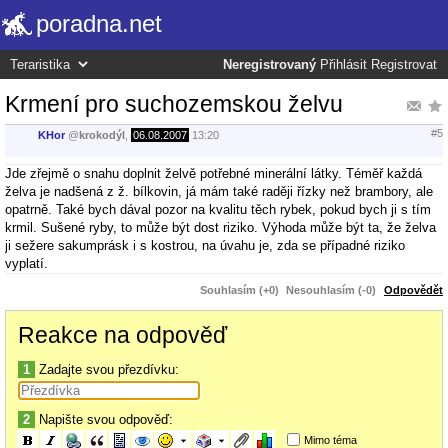
poradna.net
Neregistrovaný
Přihlásit
Registrovat
Krmení pro suchozemskou želvu
#5
KHor
@
krokodýl
,
06.08.2007
13:20
Jde zřejmě o snahu doplnit želvě potřebné minerální látky. Téměř každá
želva je nadšená z ž. bílkovin, já mám také raději řízky než brambory, ale
opatrně. Také bych dával pozor na kvalitu těch rybek, pokud bych ji s tím
krmil. Sušené ryby, to může být dost riziko. Výhoda může být ta, že želva
ji sežere sakumprásk i s kostrou, na úvahu je, zda se případné riziko
vyplatí.
Souhlasím (+0)
Nesouhlasím (-0)
Odpovědět
Reakce na odpověď
1
Zadajte svou přezdívku:
2
Napište svou odpověď:
Mimo téma