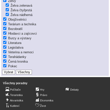
Želvy
Želva zelenavá
Želva čtyřprstá
Želva nádherná
Obojživelníci
Terárium a technika
Bezobratlí
Hlodavci a zajícovci
Burzy a výstavy
Literatura
Legislativa
Veterina a nemoci
Terahádanky
Černá kronika
Pokec
Všechny poradny
Počítače
Hry
Debaty
Teraristika
Právo
Akvaristika
Ekonomika
Kutilství
Život