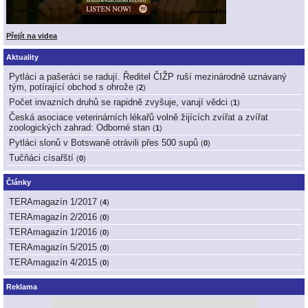
Přejít na videa
Aktuality
Pytláci a pašeráci se radují. Ředitel ČIŽP ruší mezinárodně uznávaný
tým, potírající obchod s ohrože
(
2
)
Počet invazních druhů se rapidně zvyšuje, varují vědci
(
1
)
Česká asociace veterinárních lékařů volně žijících zvířat a zvířat
zoologických zahrad: Odborné stan
(
1
)
Pytláci slonů v Botswaně otrávili přes 500 supů
(
0
)
Tučňáci císařští
(
0
)
Články
TERAmagazín 1/2017
(
4
)
TERAmagazín 2/2016
(
0
)
TERAmagazín 1/2016
(
0
)
TERAmagazín 5/2015
(
0
)
TERAmagazín 4/2015
(
0
)
Reklama