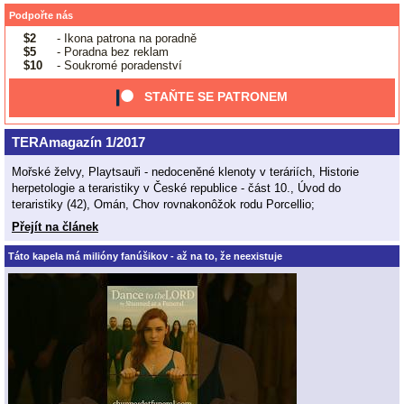
Podpořte nás
$2
- Ikona patrona na poradně
$5
- Poradna bez reklam
$10
- Soukromé poradenství
STAŇTE SE PATRONEM
TERAmagazín 1/2017
Mořské želvy, Playtsauři - nedoceněné klenoty v teráriích, Historie
herpetologie a teraristiky v České republice - část 10., Úvod do
teraristiky (42), Omán, Chov rovnakonôžok rodu Porcellio;
Přejít na článek
Táto kapela má milióny fanúšikov - až na to, že neexistuje