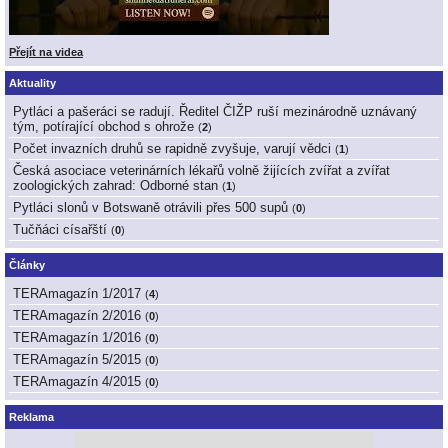
Přejít na videa
Aktuality
Pytláci a pašeráci se radují. Ředitel ČIŽP ruší mezinárodně uznávaný
tým, potírající obchod s ohrože
(
2
)
Počet invazních druhů se rapidně zvyšuje, varují vědci
(
1
)
Česká asociace veterinárních lékařů volně žijících zvířat a zvířat
zoologických zahrad: Odborné stan
(
1
)
Pytláci slonů v Botswaně otrávili přes 500 supů
(
0
)
Tučňáci císařští
(
0
)
Články
TERAmagazín 1/2017
(
4
)
TERAmagazín 2/2016
(
0
)
TERAmagazín 1/2016
(
0
)
TERAmagazín 5/2015
(
0
)
TERAmagazín 4/2015
(
0
)
Reklama