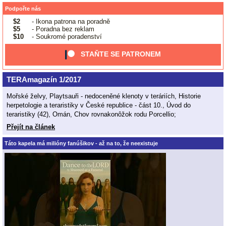
Podpořte nás
$2
- Ikona patrona na poradně
$5
- Poradna bez reklam
$10
- Soukromé poradenství
STAŇTE SE PATRONEM
TERAmagazín 1/2017
Mořské želvy, Playtsauři - nedoceněné klenoty v teráriích, Historie
herpetologie a teraristiky v České republice - část 10., Úvod do
teraristiky (42), Omán, Chov rovnakonôžok rodu Porcellio;
Přejít na článek
Táto kapela má milióny fanúšikov - až na to, že neexistuje