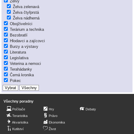
Želvy
Želva zelenavá
Želva čtyřprstá
Želva nádherná
Obojživelníci
Terárium a technika
Bezobratlí
Hlodavci a zajícovci
Burzy a výstavy
Literatura
Legislativa
Veterina a nemoci
Terahádanky
Černá kronika
Pokec
Všechny poradny
Počítače
Hry
Debaty
Teraristika
Právo
Akvaristika
Ekonomika
Kutilství
Život