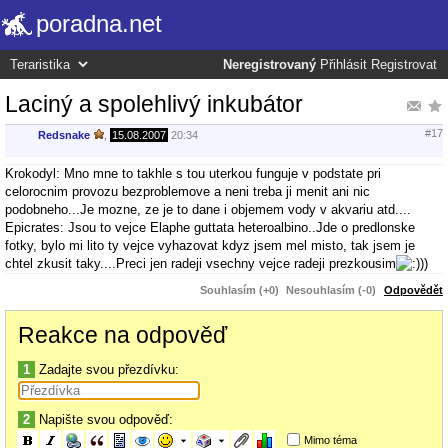
poradna.net
Neregistrovaný
Přihlásit
Registrovat
Laciný a spolehlivý inkubátor
#17
Redsnake
,
15.08.2007
20:34
Krokodyl: Mno mne to takhle s tou uterkou funguje v podstate pri
celorocnim provozu bezproblemove a neni treba ji menit ani nic
podobneho...Je mozne, ze je to dane i objemem vody v akvariu atd....
Epicrates: Jsou to vejce Elaphe guttata heteroalbino..Jde o predlonske
fotky, bylo mi lito ty vejce vyhazovat kdyz jsem mel misto, tak jsem je
chtel zkusit taky....Preci jen radeji vsechny vejce radeji prezkousim
)
Souhlasím (+0)
Nesouhlasím (-0)
Odpovědět
Reakce na odpověď
1
Zadajte svou přezdívku:
2
Napište svou odpověď:
Mimo téma