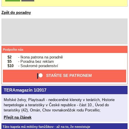
Zpět do poradny
Podpořte nás
$2
- Ikona patrona na poradně
$5
- Poradna bez reklam
$10
- Soukromé poradenství
STAŇTE SE PATRONEM
TERAmagazín 1/2017
Mořské želvy, Playtsauři - nedoceněné klenoty v teráriích, Historie
herpetologie a teraristiky v České republice - část 10., Úvod do
teraristiky (42), Omán, Chov rovnakonôžok rodu Porcellio;
Přejít na článek
Táto kapela má milióny fanúšikov - až na to, že neexistuje