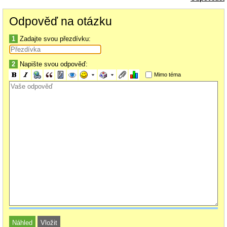
toaletním papírem. Akvárium zakryjete krycím sklem překrytým silným
polystyrenem tak, aby mezi okrajem akvária a sklem byla větrací mezera
Odpověď na otázku
asi 2-3 mm. Polystyren položený na skle zabraňuje prochladnutí skla a
velké kondenzaci vody.
1
Zadajte svou přezdívku:
2
Napište svou odpověď:
Mimo téma