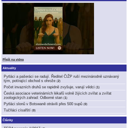
Přejít na videa
Aktuality
Pytláci a pašeráci se radují. Ředitel ČIŽP ruší mezinárodně uznávaný
tým, potírající obchod s ohrože
(
2
)
Počet invazních druhů se rapidně zvyšuje, varují vědci
(
1
)
Česká asociace veterinárních lékařů volně žijících zvířat a zvířat
zoologických zahrad: Odborné stan
(
1
)
Pytláci slonů v Botswaně otrávili přes 500 supů
(
0
)
Tučňáci císařští
(
0
)
Články