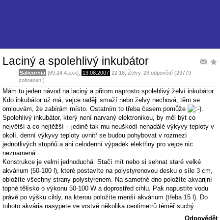
Laciný a spolehlivý inkubátor
Salicornia
[89.24.4.xxx],
13.08.2007
22:18
,
Želvy
, 23 odpovědí (29779
zobrazení)
Mám tu jeden návod na laciný a přitom naprosto spolehlivý želví inkubátor.
Kdo inkubátor už má, vejce raději smaží nebo želvy nechová, těm se
omlouvám, že zabírám místo. Ostatním to třeba časem pomůže
.
Spolehlivý inkubátor, který není narvaný elektronikou, by měl být co
největší a co nejtěžší – jedině tak mu neuškodí nenadálé výkyvy teploty v
okolí, denní výkyvy teploty uvnitř se budou pohybovat v rozmezí
jednotlivých stupňů a ani celodenní výpadek elektřiny pro vejce nic
neznamená.
Konstrukce je velmi jednoduchá. Stačí mít nebo si sehnat staré velké
akvárium (50-100 l), které postavíte na polystyrenovou desku o síle 3 cm,
obložíte všechny strany polystyrenem. Na samotné dno položíte akvarijní
topné tělísko o výkonu 50-100 W a doprostřed cihlu. Pak napustíte vodu
právě po výšku cihly, na kterou položíte menší akvárium (třeba 15 l). Do
tohoto akvária nasypete ve vrstvě několika centimetrů téměř suchý
vermikulit nebo jiný vzdušný substrát, vajíčka stačí přikrýt mechem nebo
Odpovědět