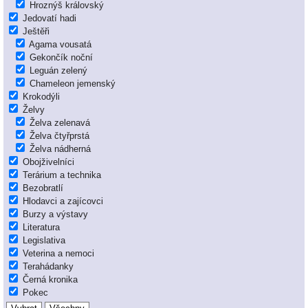
Hroznýš královský
Jedovatí hadi
Ještěři
Agama vousatá
Gekončík noční
Leguán zelený
Chameleon jemenský
Krokodýli
Želvy
Želva zelenavá
Želva čtyřprstá
Želva nádherná
Obojživelníci
Terárium a technika
Bezobratlí
Hlodavci a zajícovci
Burzy a výstavy
Literatura
Legislativa
Veterina a nemoci
Terahádanky
Černá kronika
Pokec