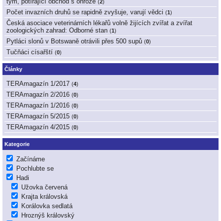
tým, potírající obchod s ohrože
(
2
)
Počet invazních druhů se rapidně zvyšuje, varují vědci
(
1
)
Česká asociace veterinárních lékařů volně žijících zvířat a zvířat
zoologických zahrad: Odborné stan
(
1
)
Pytláci slonů v Botswaně otrávili přes 500 supů
(
0
)
Tučňáci císařští
(
0
)
Články
TERAmagazín 1/2017
(
4
)
TERAmagazín 2/2016
(
0
)
TERAmagazín 1/2016
(
0
)
TERAmagazín 5/2015
(
0
)
TERAmagazín 4/2015
(
0
)
Kategorie
Začínáme
Pochlubte se
Hadi
Užovka červená
Krajta královská
Korálovka sedlatá
Hroznýš královský