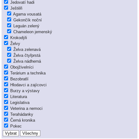
Jedovatí hadi
Ještěři
Agama vousatá
Gekončík noční
Leguán zelený
Chameleon jemenský
Krokodýli
Želvy
Želva zelenavá
Želva čtyřprstá
Želva nádherná
Obojživelníci
Terárium a technika
Bezobratlí
Hlodavci a zajícovci
Burzy a výstavy
Literatura
Legislativa
Veterina a nemoci
Terahádanky
Černá kronika
Pokec