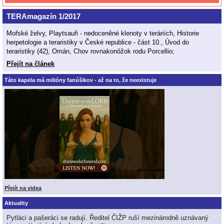
TERAmagazín 1/2017
Mořské želvy, Playtsauři - nedoceněné klenoty v teráriích, Historie
herpetologie a teraristiky v České republice - část 10., Úvod do
teraristiky (42), Omán, Chov rovnakonôžok rodu Porcellio;
Přejít na článek
Táto kapela má milióny fanúšikov - až na to, že neexistuje
Přejít na videa
Aktuality
Pytláci a pašeráci se radují. Ředitel ČIŽP ruší mezinárodně uznávaný