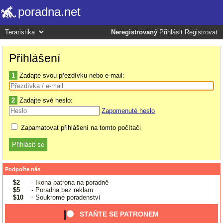
poradna.net
Neregistrovaný
Přihlásit
Registrovat
Přihlášení
1
Zadajte svou přezdívku nebo e-mail:
2
Zadajte své heslo:
Zapomenuté heslo
Zapamatovat přihlášení na tomto počítači
Podpořte nás
$2
- Ikona patrona na poradně
$5
- Poradna bez reklam
$10
- Soukromé poradenství
STAŇTE SE PATRONEM