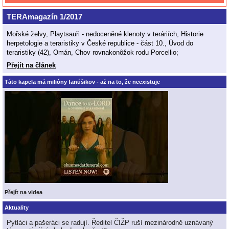
TERAmagazín 1/2017
Mořské želvy, Playtsauři - nedoceněné klenoty v teráriích, Historie
herpetologie a teraristiky v České republice - část 10., Úvod do
teraristiky (42), Omán, Chov rovnakonôžok rodu Porcellio;
Přejít na článek
Táto kapela má milióny fanúšikov - až na to, že neexistuje
Přejít na videa
Aktuality
Pytláci a pašeráci se radují. Ředitel ČIŽP ruší mezinárodně uznávaný