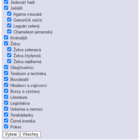
Jedovatí hadi
Ještěři
Agama vousatá
Gekončík noční
Leguán zelený
Chameleon jemenský
Krokodýli
Želvy
Želva zelenavá
Želva čtyřprstá
Želva nádherná
Obojživelníci
Terárium a technika
Bezobratlí
Hlodavci a zajícovci
Burzy a výstavy
Literatura
Legislativa
Veterina a nemoci
Terahádanky
Černá kronika
Pokec