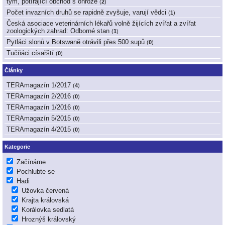
tým, potírající obchod s ohrože
(
2
)
Počet invazních druhů se rapidně zvyšuje, varují vědci
(
1
)
Česká asociace veterinárních lékařů volně žijících zvířat a zvířat
zoologických zahrad: Odborné stan
(
1
)
Pytláci slonů v Botswaně otrávili přes 500 supů
(
0
)
Tučňáci císařští
(
0
)
Články
TERAmagazín 1/2017
(
4
)
TERAmagazín 2/2016
(
0
)
TERAmagazín 1/2016
(
0
)
TERAmagazín 5/2015
(
0
)
TERAmagazín 4/2015
(
0
)
Kategorie
Začínáme
Pochlubte se
Hadi
Užovka červená
Krajta královská
Korálovka sedlatá
Hroznýš královský