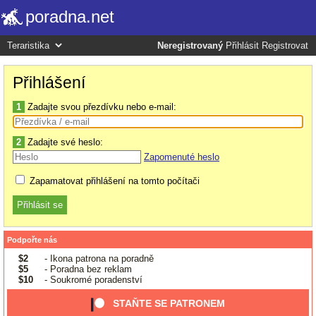
poradna.net
Neregistrovaný
Přihlásit
Registrovat
Přihlášení
1
Zadajte svou přezdívku nebo e-mail:
2
Zadajte své heslo:
Zapomenuté heslo
Zapamatovat přihlášení na tomto počítači
Podpořte nás
$2
- Ikona patrona na poradně
$5
- Poradna bez reklam
$10
- Soukromé poradenství
STAŇTE SE PATRONEM