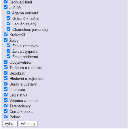
Jedovatí hadi
Ještěři
Agama vousatá
Gekončík noční
Leguán zelený
Chameleon jemenský
Krokodýli
Želvy
Želva zelenavá
Želva čtyřprstá
Želva nádherná
Obojživelníci
Terárium a technika
Bezobratlí
Hlodavci a zajícovci
Burzy a výstavy
Literatura
Legislativa
Veterina a nemoci
Terahádanky
Černá kronika
Pokec