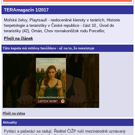
TERAmagazín 1/2017
Mořské želvy, Playtsauři - nedoceněné klenoty v teráriích, Historie
herpetologie a teraristiky v České republice - část 10., Úvod do
teraristiky (42), Omán, Chov rovnakonôžok rodu Porcellio;
Přejít na článek
Táto kapela má milióny fanúšikov - až na to, že neexistuje
Přejít na videa
Aktuality
Pytláci a pašeráci se radují. Ředitel ČIŽP ruší mezinárodně uznávaný