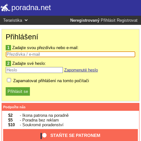
poradna.net
Neregistrovaný
Přihlásit
Registrovat
Přihlášení
1
Zadajte svou přezdívku nebo e-mail:
2
Zadajte své heslo:
Zapomenuté heslo
Zapamatovat přihlášení na tomto počítači
Podpořte nás
$2
- Ikona patrona na poradně
$5
- Poradna bez reklam
$10
- Soukromé poradenství
STAŇTE SE PATRONEM