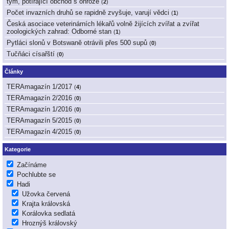
tým, potírající obchod s ohrože
(
2
)
Počet invazních druhů se rapidně zvyšuje, varují vědci
(
1
)
Česká asociace veterinárních lékařů volně žijících zvířat a zvířat
zoologických zahrad: Odborné stan
(
1
)
Pytláci slonů v Botswaně otrávili přes 500 supů
(
0
)
Tučňáci císařští
(
0
)
Články
TERAmagazín 1/2017
(
4
)
TERAmagazín 2/2016
(
0
)
TERAmagazín 1/2016
(
0
)
TERAmagazín 5/2015
(
0
)
TERAmagazín 4/2015
(
0
)
Kategorie
Začínáme
Pochlubte se
Hadi
Užovka červená
Krajta královská
Korálovka sedlatá
Hroznýš královský