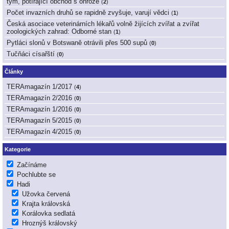
tým, potírající obchod s ohrože
(
2
)
Počet invazních druhů se rapidně zvyšuje, varují vědci
(
1
)
Česká asociace veterinárních lékařů volně žijících zvířat a zvířat
zoologických zahrad: Odborné stan
(
1
)
Pytláci slonů v Botswaně otrávili přes 500 supů
(
0
)
Tučňáci císařští
(
0
)
Články
TERAmagazín 1/2017
(
4
)
TERAmagazín 2/2016
(
0
)
TERAmagazín 1/2016
(
0
)
TERAmagazín 5/2015
(
0
)
TERAmagazín 4/2015
(
0
)
Kategorie
Začínáme
Pochlubte se
Hadi
Užovka červená
Krajta královská
Korálovka sedlatá
Hroznýš královský