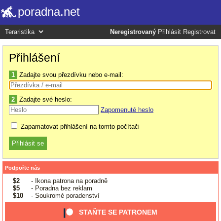
poradna.net
Neregistrovaný
Přihlásit
Registrovat
Přihlášení
1
Zadajte svou přezdívku nebo e-mail:
2
Zadajte své heslo:
Zapomenuté heslo
Zapamatovat přihlášení na tomto počítači
Podpořte nás
$2
- Ikona patrona na poradně
$5
- Poradna bez reklam
$10
- Soukromé poradenství
STAŇTE SE PATRONEM