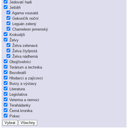
Jedovatí hadi
Ještěři
Agama vousatá
Gekončík noční
Leguán zelený
Chameleon jemenský
Krokodýli
Želvy
Želva zelenavá
Želva čtyřprstá
Želva nádherná
Obojživelníci
Terárium a technika
Bezobratlí
Hlodavci a zajícovci
Burzy a výstavy
Literatura
Legislativa
Veterina a nemoci
Terahádanky
Černá kronika
Pokec