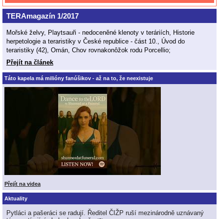
TERAmagazín 1/2017
Mořské želvy, Playtsauři - nedoceněné klenoty v teráriích, Historie
herpetologie a teraristiky v České republice - část 10., Úvod do
teraristiky (42), Omán, Chov rovnakonôžok rodu Porcellio;
Přejít na článek
Táto kapela má milióny fanúšikov - až na to, že neexistuje
Přejít na videa
Aktuality
Pytláci a pašeráci se radují. Ředitel ČIŽP ruší mezinárodně uznávaný