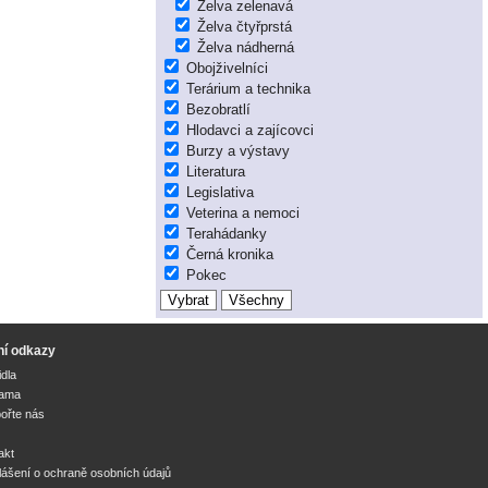
Želva zelenavá
Želva čtyřprstá
Želva nádherná
Obojživelníci
Terárium a technika
Bezobratlí
Hlodavci a zajícovci
Burzy a výstavy
Literatura
Legislativa
Veterina a nemoci
Terahádanky
Černá kronika
Pokec
ní odkazy
idla
lama
ořte nás
akt
lášení o ochraně osobních údajů