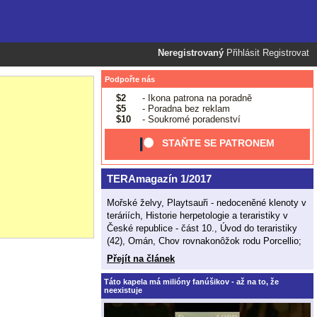
Neregistrovaný
Přihlásit
Registrovat
Podpořte nás
$2
- Ikona patrona na poradně
$5
- Poradna bez reklam
$10
- Soukromé poradenství
STAŇTE SE PATRONEM
TERAmagazín 1/2017
Mořské želvy, Playtsauři - nedoceněné klenoty v
teráriích, Historie herpetologie a teraristiky v
České republice - část 10., Úvod do teraristiky
(42), Omán, Chov rovnakonôžok rodu Porcellio;
Přejít na článek
Táto kapela má milióny fanúšikov - až na to, že
neexistuje