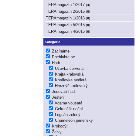
TERAmagazín 1/2017
(
4
)
TERAmagazín 2/2016
(
0
)
TERAmagazín 1/2016
(
0
)
TERAmagazín 5/2015
(
0
)
TERAmagazín 4/2015
(
0
)
Kategorie
Začínáme
Pochlubte se
Hadi
Užovka červená
Krajta královská
Korálovka sedlatá
Hroznýš královský
Jedovatí hadi
Ještěři
Agama vousatá
Gekončík noční
Leguán zelený
Chameleon jemenský
Krokodýli
Želvy