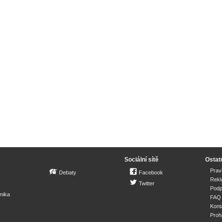
Sociální sítě
Ostat
Prav
Debaty
Facebook
Rek
Twitter
Podp
mika
FAQ
Kont
Proh