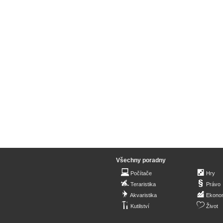
Všechny poradny
Počítače
Hry
Teraristika
Právo
Akvaristika
Ekono
Kutilství
Život