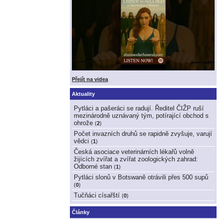
Přejít na videa
Aktuality
Pytláci a pašeráci se radují. Ředitel ČIŽP ruší
mezinárodně uznávaný tým, potírající obchod s
ohrože
(
2
)
Počet invazních druhů se rapidně zvyšuje, varují
vědci
(
1
)
Česká asociace veterinárních lékařů volně
žijících zvířat a zvířat zoologických zahrad:
Odborné stan
(
1
)
Pytláci slonů v Botswaně otrávili přes 500 supů
(
0
)
Tučňáci císařští
(
0
)
Články