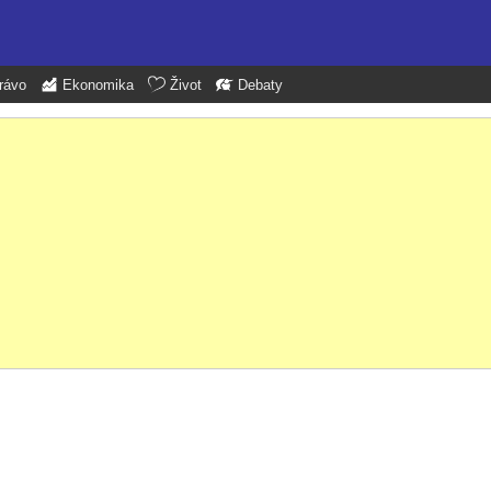
rávo
Ekonomika
Život
Debaty