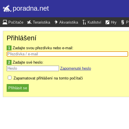
poradna.net
Počítače
Teraristika
Akvaristika
Kutilství
Hry
P
Přihlášení
1
Zadajte svou přezdívku nebo e-mail:
2
Zadajte své heslo:
Zapomenuté heslo
Zapamatovat přihlášení na tomto počítači