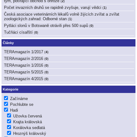
tým, potírající obchod s ohrože
(
2
)
Počet invazních druhů se rapidně zvyšuje, varují vědci
(
1
)
Česká asociace veterinárních lékařů volně žijících zvířat a zvířat
zoologických zahrad: Odborné stan
(
1
)
Pytláci slonů v Botswaně otrávili přes 500 supů
(
0
)
Tučňáci císařští
(
0
)
Články
TERAmagazín 1/2017
(
4
)
TERAmagazín 2/2016
(
0
)
TERAmagazín 1/2016
(
0
)
TERAmagazín 5/2015
(
0
)
TERAmagazín 4/2015
(
0
)
Kategorie
Začínáme
Pochlubte se
Hadi
Užovka červená
Krajta královská
Korálovka sedlatá
Hroznýš královský