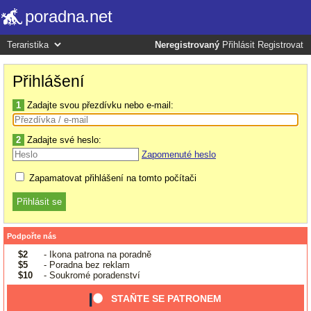
poradna.net
Neregistrovaný
Přihlásit
Registrovat
Přihlášení
1
Zadajte svou přezdívku nebo e-mail:
2
Zadajte své heslo:
Zapomenuté heslo
Zapamatovat přihlášení na tomto počítači
Podpořte nás
$2
- Ikona patrona na poradně
$5
- Poradna bez reklam
$10
- Soukromé poradenství
STAŇTE SE PATRONEM