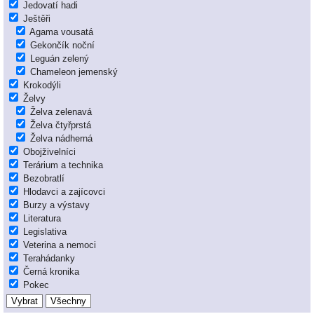
Jedovatí hadi
Ještěři
Agama vousatá
Gekončík noční
Leguán zelený
Chameleon jemenský
Krokodýli
Želvy
Želva zelenavá
Želva čtyřprstá
Želva nádherná
Obojživelníci
Terárium a technika
Bezobratlí
Hlodavci a zajícovci
Burzy a výstavy
Literatura
Legislativa
Veterina a nemoci
Terahádanky
Černá kronika
Pokec