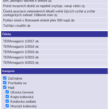
tým, potírající obchod s ohrože
(
2
)
Počet invazních druhů se rapidně zvyšuje, varují vědci
(
1
)
Česká asociace veterinárních lékařů volně žijících zvířat a zvířat
zoologických zahrad: Odborné stan
(
1
)
Pytláci slonů v Botswaně otrávili přes 500 supů
(
0
)
Tučňáci císařští
(
0
)
Články
TERAmagazín 1/2017
(
4
)
TERAmagazín 2/2016
(
0
)
TERAmagazín 1/2016
(
0
)
TERAmagazín 5/2015
(
0
)
TERAmagazín 4/2015
(
0
)
Kategorie
Začínáme
Pochlubte se
Hadi
Užovka červená
Krajta královská
Korálovka sedlatá
Hroznýš královský