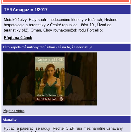
TERAmagazín 1/2017
Mořské želvy, Playtsauři - nedoceněné klenoty v teráriích, Historie
herpetologie a teraristiky v České republice - část 10., Úvod do
teraristiky (42), Omán, Chov rovnakonôžok rodu Porcellio;
Přejít na článek
Táto kapela má milióny fanúšikov - až na to, že neexistuje
Přejít na videa
Aktuality
Pytláci a pašeráci se radují. Ředitel ČIŽP ruší mezinárodně uznávaný