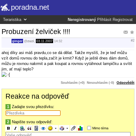
poradna.net
Neregistrovaný
Přihlásit
Registrovat
Probuzení želviček !!!!
#2
ginger
@
zuzi
,
03.11.2007
14:32
ahoj díky asi máš pravdu,co se dá dělat. Takže myslíš, že je teď můžu
vzít domů rovnou do tepla,začít je krmit? Když je ještě dnes dám domů,
můžu je rovnou nakrmit a pak koupat a rovnou vytáhnout lampičku a svítit
jim, ať mají teplo?
Souhlasím (+0)
Nesouhlasím (-0)
Odpovědět
Reakce na odpověď
1
Zadajte svou přezdívku:
2
Napište svou odpověď:
Mimo téma