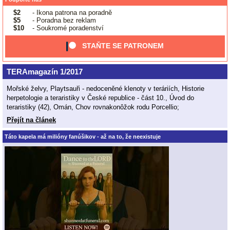
$2
- Ikona patrona na poradně
$5
- Poradna bez reklam
$10
- Soukromé poradenství
STAŇTE SE PATRONEM
TERAmagazín 1/2017
Mořské želvy, Playtsauři - nedoceněné klenoty v teráriích, Historie
herpetologie a teraristiky v České republice - část 10., Úvod do
teraristiky (42), Omán, Chov rovnakonôžok rodu Porcellio;
Přejít na článek
Táto kapela má milióny fanúšikov - až na to, že neexistuje