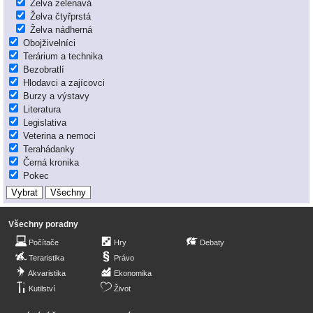
Želva zelenavá
Želva čtyřprstá
Želva nádherná
Obojživelníci
Terárium a technika
Bezobratlí
Hlodavci a zajícovci
Burzy a výstavy
Literatura
Legislativa
Veterina a nemoci
Terahádanky
Černá kronika
Pokec
Všechny poradny
Počítače
Hry
Debaty
Teraristika
Právo
Akvaristika
Ekonomika
Kutilství
Život