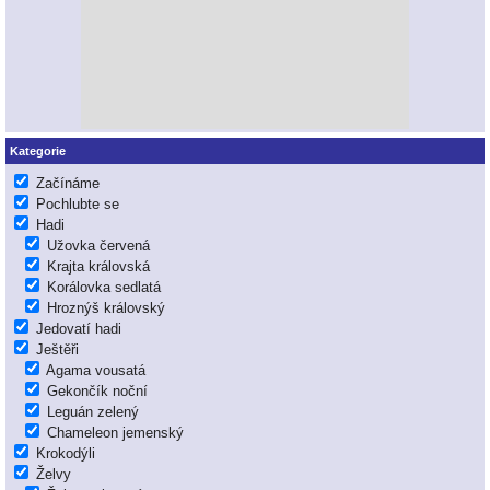
Kategorie
Začínáme
Pochlubte se
Hadi
Užovka červená
Krajta královská
Korálovka sedlatá
Hroznýš královský
Jedovatí hadi
Ještěři
Agama vousatá
Gekončík noční
Leguán zelený
Chameleon jemenský
Krokodýli
Želvy