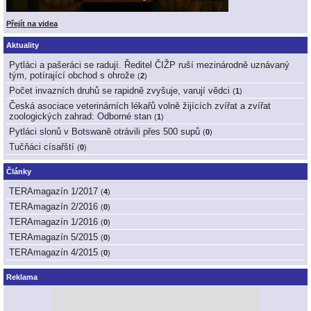
Přejít na videa
Aktuality
Pytláci a pašeráci se radují. Ředitel ČIŽP ruší mezinárodně uznávaný
tým, potírající obchod s ohrože
(
2
)
Počet invazních druhů se rapidně zvyšuje, varují vědci
(
1
)
Česká asociace veterinárních lékařů volně žijících zvířat a zvířat
zoologických zahrad: Odborné stan
(
1
)
Pytláci slonů v Botswaně otrávili přes 500 supů
(
0
)
Tučňáci císařští
(
0
)
Články
TERAmagazín 1/2017
(
4
)
TERAmagazín 2/2016
(
0
)
TERAmagazín 1/2016
(
0
)
TERAmagazín 5/2015
(
0
)
TERAmagazín 4/2015
(
0
)
Reklama