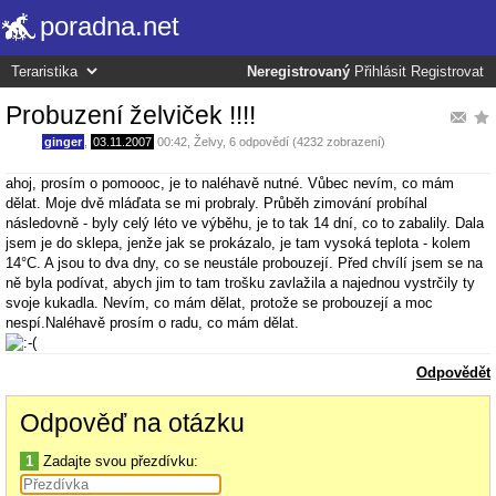
poradna.net
Neregistrovaný
Přihlásit
Registrovat
Probuzení želviček !!!!
ginger
,
03.11.2007
00:42
,
Želvy
, 6 odpovědí (4232 zobrazení)
ahoj, prosím o pomoooc, je to naléhavě nutné. Vůbec nevím, co mám
dělat. Moje dvě mláďata se mi probraly. Průběh zimování probíhal
následovně - byly celý léto ve výběhu, je to tak 14 dní, co to zabalily. Dala
jsem je do sklepa, jenže jak se prokázalo, je tam vysoká teplota - kolem
14°C. A jsou to dva dny, co se neustále probouzejí. Před chvílí jsem se na
ně byla podívat, abych jim to tam trošku zavlažila a najednou vystrčily ty
svoje kukadla. Nevím, co mám dělat, protože se probouzejí a moc
nespí.Naléhavě prosím o radu, co mám dělat.
Odpovědět
Odpověď na otázku
1
Zadajte svou přezdívku: