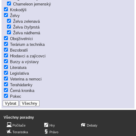
Chameleon jemenský
Krokodýli
Želvy
Želva zelenavá
Želva čtyřprstá
Želva nádherná
Obojživelníci
Terárium a technika
Bezobratlí
Hlodavci a zajícovci
Burzy a výstavy
Literatura
Legislativa
Veterina a nemoci
Terahádanky
Černá kronika
Pokec
Všechny poradny
Počítače
Hry
Debaty
Teraristika
Právo