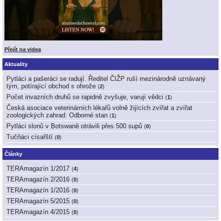
Přejít na videa
Aktuality
Pytláci a pašeráci se radují. Ředitel ČIŽP ruší mezinárodně uznávaný
tým, potírající obchod s ohrože
(
2
)
Počet invazních druhů se rapidně zvyšuje, varují vědci
(
1
)
Česká asociace veterinárních lékařů volně žijících zvířat a zvířat
zoologických zahrad: Odborné stan
(
1
)
Pytláci slonů v Botswaně otrávili přes 500 supů
(
0
)
Tučňáci císařští
(
0
)
Články
TERAmagazín 1/2017
(
4
)
TERAmagazín 2/2016
(
0
)
TERAmagazín 1/2016
(
0
)
TERAmagazín 5/2015
(
0
)
TERAmagazín 4/2015
(
0
)