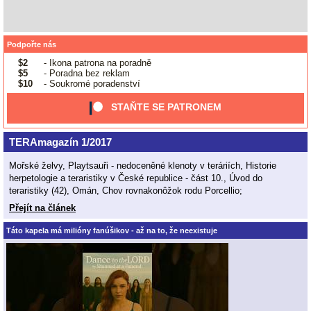
Podpořte nás
$2
- Ikona patrona na poradně
$5
- Poradna bez reklam
$10
- Soukromé poradenství
STAŇTE SE PATRONEM
TERAmagazín 1/2017
Mořské želvy, Playtsauři - nedoceněné klenoty v teráriích, Historie
herpetologie a teraristiky v České republice - část 10., Úvod do
teraristiky (42), Omán, Chov rovnakonôžok rodu Porcellio;
Přejít na článek
Táto kapela má milióny fanúšikov - až na to, že neexistuje