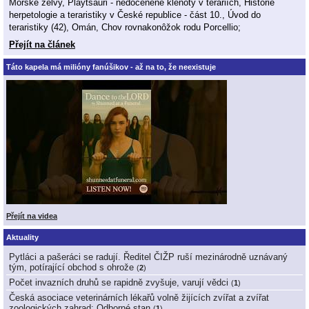
Mořské želvy, Playtsauři - nedoceněné klenoty v teráriích, Historie
herpetologie a teraristiky v České republice - část 10., Úvod do
teraristiky (42), Omán, Chov rovnakonôžok rodu Porcellio;
Přejít na článek
Táto kapela má milióny fanúšikov - až na to, že neexistuje
Přejít na videa
Aktuality
Pytláci a pašeráci se radují. Ředitel ČIŽP ruší mezinárodně uznávaný
tým, potírající obchod s ohrože
(
2
)
Počet invazních druhů se rapidně zvyšuje, varují vědci
(
1
)
Česká asociace veterinárních lékařů volně žijících zvířat a zvířat
zoologických zahrad: Odborné stan
(
1
)