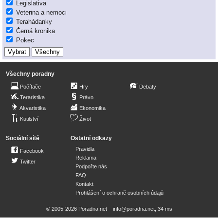
Legislativa
Veterina a nemoci
Terahádanky
Černá kronika
Pokec
Všechny poradny
Počítače
Hry
Debaty
Teraristika
Právo
Akvaristika
Ekonomika
Kutilství
Život
Sociální sítě
Ostatní odkazy
Pravidla
Facebook
Reklama
Twitter
Podpořte nás
FAQ
Kontakt
Prohlášení o ochraně osobních údajů
© 2005-2026 Poradna.net –
info@poradna.net
,
34 ms