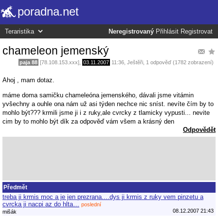
poradna.net
Neregistrovaný
Přihlásit
Registrovat
chameleon jemenský
paja 88
[78.108.153.xxx],
03.11.2007
11:36
,
Ještěři
, 1 odpověď (1782 zobrazení)
Ahoj , mam dotaz.
máme doma samičku chameleóna jemenského, dávali jsme vitámin
yvšechny a ouhle ona nám už asi týden nechce nic sníst. nevíte čím by to
mohlo být??? krmili jsme ji i z ruky,ale cvrcky z tlamicky vypusti... nevite
cim by to mohlo být dík za odpověď vám všem a krásný den
Odpovědět
Předmět
treba ji krmis moc a je jen prezrana....dys ji krmis z ruky vem pinzetu a
cvrcka ji nacpi az do hlta…
poslední
08.12.2007 21:43
mišák