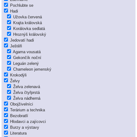
Pochlubte se
Hadi
Užovka červená
Krajta královská
Korálovka sedlatá
Hroznýš královský
Jedovatí hadi
Ještěři
Agama vousatá
Gekončík noční
Leguán zelený
Chameleon jemenský
Krokodýli
Želvy
Želva zelenavá
Želva čtyřprstá
Želva nádherná
Obojživelníci
Terárium a technika
Bezobratlí
Hlodavci a zajícovci
Burzy a výstavy
Literatura