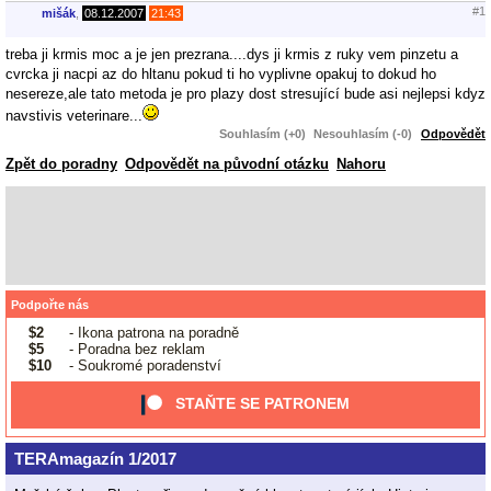
#1
mišák
,
08.12.2007
21:43
treba ji krmis moc a je jen prezrana....dys ji krmis z ruky vem pinzetu a
cvrcka ji nacpi az do hltanu pokud ti ho vyplivne opakuj to dokud ho
nesereze,ale tato metoda je pro plazy dost stresující bude asi nejlepsi kdyz
navstivis veterinare...
Souhlasím (+0)
Nesouhlasím (-0)
Odpovědět
Zpět do poradny
Odpovědět na původní otázku
Nahoru
Podpořte nás
$2
- Ikona patrona na poradně
$5
- Poradna bez reklam
$10
- Soukromé poradenství
STAŇTE SE PATRONEM
TERAmagazín 1/2017