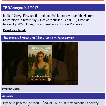
TERAmagazín 1/2017
Mořské želvy, Playtsauři - nedoceněné klenoty v teráriích, Historie
herpetologie a teraristiky v České republice - část 10., Úvod do
teraristiky (42), Omán, Chov rovnakonôžok rodu Porcellio;
Přejít na článek
Táto kapela má milióny fanúšikov - až na to, že neexistuje
Přejít na videa
Aktuality
Pytláci a pašeráci se radují. Ředitel ČIŽP ruší mezinárodně uznávaný