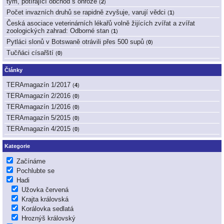
tým, potírající obchod s ohrože
(
2
)
Počet invazních druhů se rapidně zvyšuje, varují vědci
(
1
)
Česká asociace veterinárních lékařů volně žijících zvířat a zvířat
zoologických zahrad: Odborné stan
(
1
)
Pytláci slonů v Botswaně otrávili přes 500 supů
(
0
)
Tučňáci císařští
(
0
)
Články
TERAmagazín 1/2017
(
4
)
TERAmagazín 2/2016
(
0
)
TERAmagazín 1/2016
(
0
)
TERAmagazín 5/2015
(
0
)
TERAmagazín 4/2015
(
0
)
Kategorie
Začínáme
Pochlubte se
Hadi
Užovka červená
Krajta královská
Korálovka sedlatá
Hroznýš královský