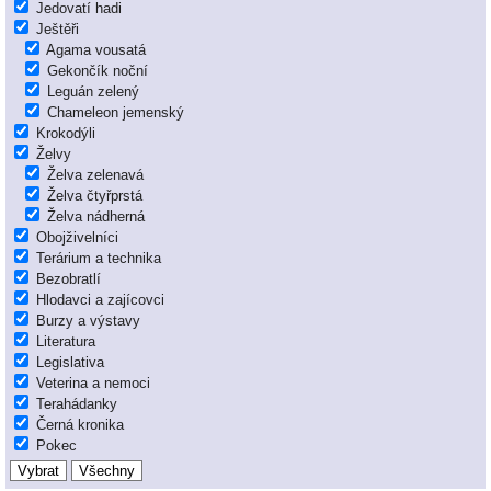
Jedovatí hadi
Ještěři
Agama vousatá
Gekončík noční
Leguán zelený
Chameleon jemenský
Krokodýli
Želvy
Želva zelenavá
Želva čtyřprstá
Želva nádherná
Obojživelníci
Terárium a technika
Bezobratlí
Hlodavci a zajícovci
Burzy a výstavy
Literatura
Legislativa
Veterina a nemoci
Terahádanky
Černá kronika
Pokec