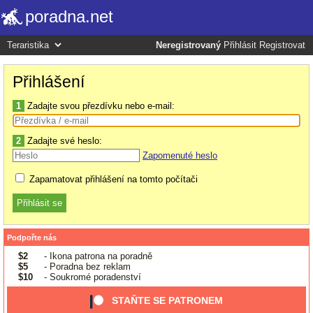
poradna.net
Neregistrovaný
Přihlásit
Registrovat
Přihlášení
1
Zadajte svou přezdívku nebo e-mail:
2
Zadajte své heslo:
Zapomenuté heslo
Zapamatovat přihlášení na tomto počítači
Podpořte nás
$2
- Ikona patrona na poradně
$5
- Poradna bez reklam
$10
- Soukromé poradenství
STAŇTE SE PATRONEM