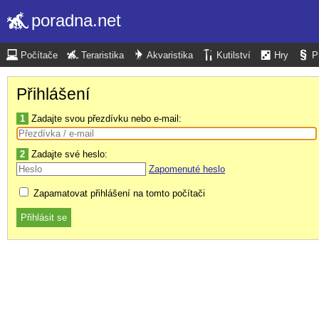
poradna.net
Počítače
Teraristika
Akvaristika
Kutilství
Hry
P
Přihlášení
1
Zadajte svou přezdívku nebo e-mail:
2
Zadajte své heslo:
Zapomenuté heslo
Zapamatovat přihlášení na tomto počítači