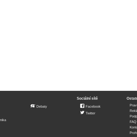
Sociální sítě
Ostat
Prav
Debaty
Facebook
Rek
Twitter
Podp
mika
FAQ
Kont
Proh