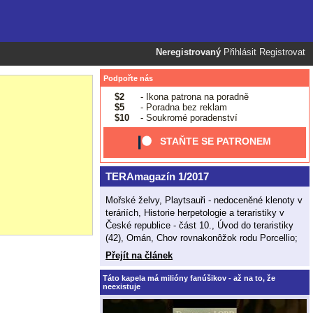
Neregistrovaný
Přihlásit
Registrovat
Podpořte nás
$2
- Ikona patrona na poradně
$5
- Poradna bez reklam
$10
- Soukromé poradenství
STAŇTE SE PATRONEM
TERAmagazín 1/2017
Mořské želvy, Playtsauři - nedoceněné klenoty v
teráriích, Historie herpetologie a teraristiky v
České republice - část 10., Úvod do teraristiky
(42), Omán, Chov rovnakonôžok rodu Porcellio;
Přejít na článek
Táto kapela má milióny fanúšikov - až na to, že
neexistuje