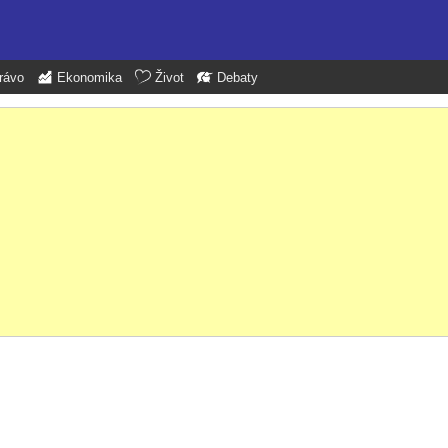
rávo
Ekonomika
Život
Debaty