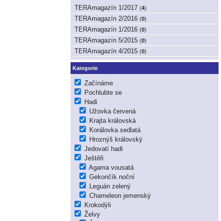
TERAmagazín 1/2017
(
4
)
TERAmagazín 2/2016
(
0
)
TERAmagazín 1/2016
(
0
)
TERAmagazín 5/2015
(
0
)
TERAmagazín 4/2015
(
0
)
Kategorie
Začínáme
Pochlubte se
Hadi
Užovka červená
Krajta královská
Korálovka sedlatá
Hroznýš královský
Jedovatí hadi
Ještěři
Agama vousatá
Gekončík noční
Leguán zelený
Chameleon jemenský
Krokodýli
Želvy