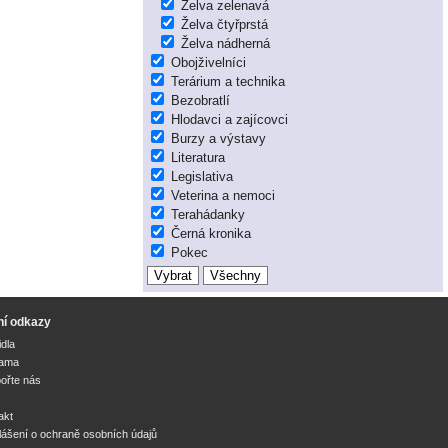
Želva zelenavá
Želva čtyřprstá
Želva nádherná
Obojživelníci
Terárium a technika
Bezobratlí
Hlodavci a zajícovci
Burzy a výstavy
Literatura
Legislativa
Veterina a nemoci
Terahádanky
Černá kronika
Pokec
ní odkazy
idla
lama
ořte nás
akt
lášení o ochraně osobních údajů