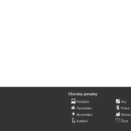
Všechny poradny
Počítače
Hry
Teraristika
Právo
Akvaristika
Ekono
Kutilství
Život