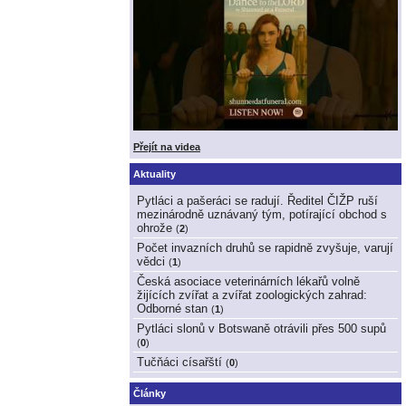
Přejít na videa
Aktuality
Pytláci a pašeráci se radují. Ředitel ČIŽP ruší
mezinárodně uznávaný tým, potírající obchod s
ohrože
(
2
)
Počet invazních druhů se rapidně zvyšuje, varují
vědci
(
1
)
Česká asociace veterinárních lékařů volně
žijících zvířat a zvířat zoologických zahrad:
Odborné stan
(
1
)
Pytláci slonů v Botswaně otrávili přes 500 supů
(
0
)
Tučňáci císařští
(
0
)
Články