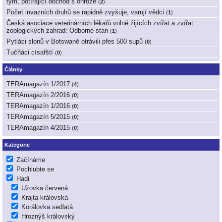
tým, potírající obchod s ohrože
(
2
)
Počet invazních druhů se rapidně zvyšuje, varují vědci
(
1
)
Česká asociace veterinárních lékařů volně žijících zvířat a zvířat
zoologických zahrad: Odborné stan
(
1
)
Pytláci slonů v Botswaně otrávili přes 500 supů
(
0
)
Tučňáci císařští
(
0
)
Články
TERAmagazín 1/2017
(
4
)
TERAmagazín 2/2016
(
0
)
TERAmagazín 1/2016
(
0
)
TERAmagazín 5/2015
(
0
)
TERAmagazín 4/2015
(
0
)
Kategorie
Začínáme
Pochlubte se
Hadi
Užovka červená
Krajta královská
Korálovka sedlatá
Hroznýš královský