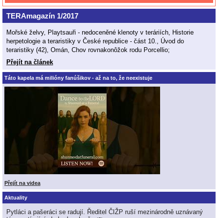
TERAmagazín 1/2017
Mořské želvy, Playtsauři - nedoceněné klenoty v teráriích, Historie
herpetologie a teraristiky v České republice - část 10., Úvod do
teraristiky (42), Omán, Chov rovnakonôžok rodu Porcellio;
Přejít na článek
Táto kapela má milióny fanúšikov - až na to, že neexistuje
Přejít na videa
Aktuality
Pytláci a pašeráci se radují. Ředitel ČIŽP ruší mezinárodně uznávaný