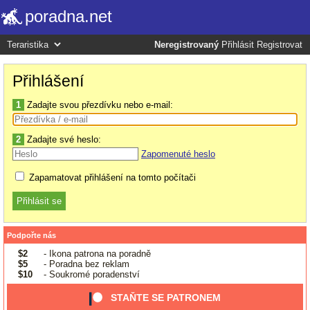
poradna.net
Neregistrovaný
Přihlásit
Registrovat
Přihlášení
1
Zadajte svou přezdívku nebo e-mail:
2
Zadajte své heslo:
Zapomenuté heslo
Zapamatovat přihlášení na tomto počítači
Podpořte nás
$2
- Ikona patrona na poradně
$5
- Poradna bez reklam
$10
- Soukromé poradenství
STAŇTE SE PATRONEM