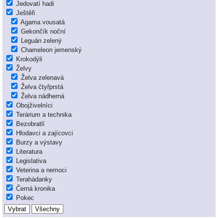
Jedovatí hadi
Ještěři
Agama vousatá
Gekončík noční
Leguán zelený
Chameleon jemenský
Krokodýli
Želvy
Želva zelenavá
Želva čtyřprstá
Želva nádherná
Obojživelníci
Terárium a technika
Bezobratlí
Hlodavci a zajícovci
Burzy a výstavy
Literatura
Legislativa
Veterina a nemoci
Terahádanky
Černá kronika
Pokec