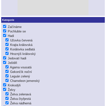
Kategorie
Začínáme
Pochlubte se
Hadi
Užovka červená
Krajta královská
Korálovka sedlatá
Hroznýš královský
Jedovatí hadi
Ještěři
Agama vousatá
Gekončík noční
Leguán zelený
Chameleon jemenský
Krokodýli
Želvy
Želva zelenavá
Želva čtyřprstá
Želva nádherná