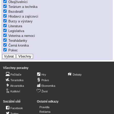
Obojživelníci
Terárium a technika
Bezobratlí
Hlodavci a zajícovci
Burzy a výstavy
Literatura
Legislativa
Veterina a nemoci
Terahádanky
Černá kronika
Pokec
Všechny poradny
Počítače
Hry
Debaty
Teraristika
Právo
Akvaristika
Ekonomika
Kutilství
Život
Sociální sítě
Ostatní odkazy
Pravidla
Facebook
Reklama
Twitter