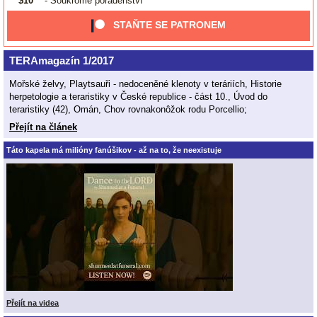
$10
- Soukromé poradenství
STAŇTE SE PATRONEM
TERAmagazín 1/2017
Mořské želvy, Playtsauři - nedoceněné klenoty v teráriích, Historie
herpetologie a teraristiky v České republice - část 10., Úvod do
teraristiky (42), Omán, Chov rovnakonôžok rodu Porcellio;
Přejít na článek
Táto kapela má milióny fanúšikov - až na to, že neexistuje
Přejít na videa