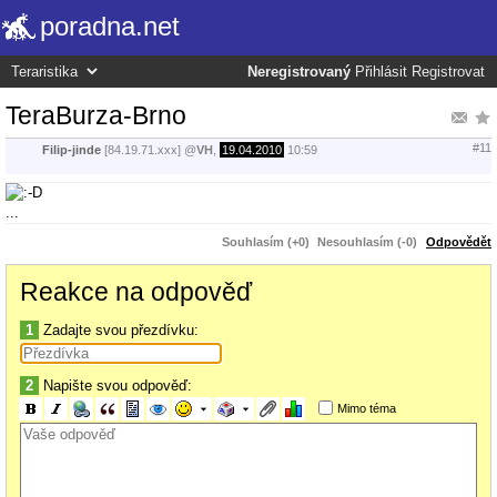
poradna.net
Neregistrovaný
Přihlásit
Registrovat
TeraBurza-Brno
#11
Filip-jinde
[84.19.71.xxx]
@
VH
,
19.04.2010
10:59
...
Souhlasím (+0)
Nesouhlasím (-0)
Odpovědět
Reakce na odpověď
1
Zadajte svou přezdívku:
2
Napište svou odpověď:
Mimo téma