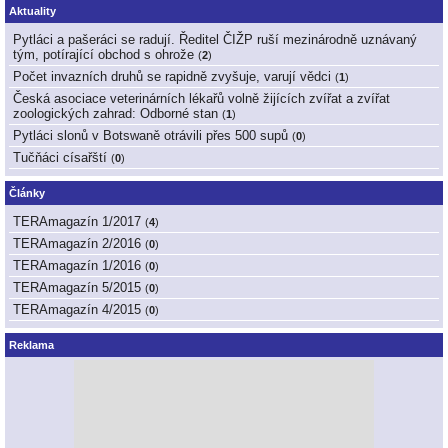
Aktuality
Pytláci a pašeráci se radují. Ředitel ČIŽP ruší mezinárodně uznávaný
tým, potírající obchod s ohrože
(
2
)
Počet invazních druhů se rapidně zvyšuje, varují vědci
(
1
)
Česká asociace veterinárních lékařů volně žijících zvířat a zvířat
zoologických zahrad: Odborné stan
(
1
)
Pytláci slonů v Botswaně otrávili přes 500 supů
(
0
)
Tučňáci císařští
(
0
)
Články
TERAmagazín 1/2017
(
4
)
TERAmagazín 2/2016
(
0
)
TERAmagazín 1/2016
(
0
)
TERAmagazín 5/2015
(
0
)
TERAmagazín 4/2015
(
0
)
Reklama