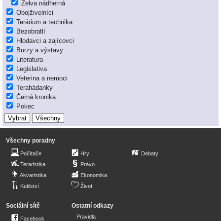
Želva nádherná
Obojživelníci
Terárium a technika
Bezobratlí
Hlodavci a zajícovci
Burzy a výstavy
Literatura
Legislativa
Veterina a nemoci
Terahádanky
Černá kronika
Pokec
Všechny poradny
Počítače
Hry
Debaty
Teraristika
Právo
Akvaristika
Ekonomika
Kutilství
Život
Sociální sítě
Ostatní odkazy
Pravidla
Facebook