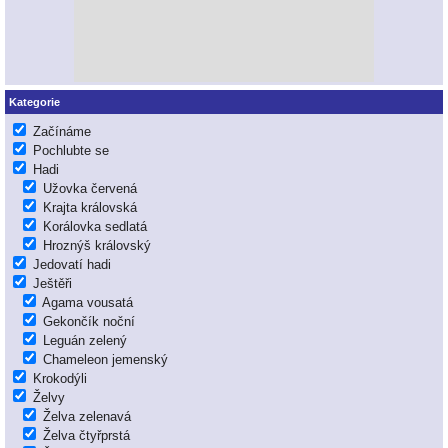
Kategorie
Začínáme
Pochlubte se
Hadi
Užovka červená
Krajta královská
Korálovka sedlatá
Hroznýš královský
Jedovatí hadi
Ještěři
Agama vousatá
Gekončík noční
Leguán zelený
Chameleon jemenský
Krokodýli
Želvy
Želva zelenavá
Želva čtyřprstá