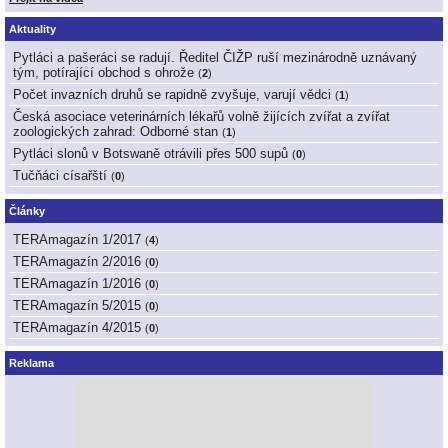
Aktuality
Pytláci a pašeráci se radují. Ředitel ČIŽP ruší mezinárodně uznávaný
tým, potírající obchod s ohrože
(
2
)
Počet invazních druhů se rapidně zvyšuje, varují vědci
(
1
)
Česká asociace veterinárních lékařů volně žijících zvířat a zvířat
zoologických zahrad: Odborné stan
(
1
)
Pytláci slonů v Botswaně otrávili přes 500 supů
(
0
)
Tučňáci císařští
(
0
)
Články
TERAmagazín 1/2017
(
4
)
TERAmagazín 2/2016
(
0
)
TERAmagazín 1/2016
(
0
)
TERAmagazín 5/2015
(
0
)
TERAmagazín 4/2015
(
0
)
Reklama