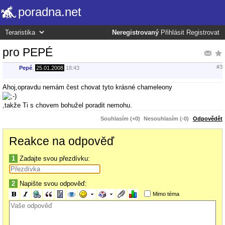
poradna.net
Neregistrovaný
Přihlásit
Registrovat
pro PEPÉ
#3
Pepé
,
25.01.2008
18:43
Ahoj,opravdu nemám čest chovat tyto krásné chameleony
,takže Ti s chovem bohužel poradit nemohu.
Souhlasím (+0)
Nesouhlasím (-0)
Odpovědět
Reakce na odpověď
1
Zadajte svou přezdívku:
2
Napište svou odpověď:
Mimo téma