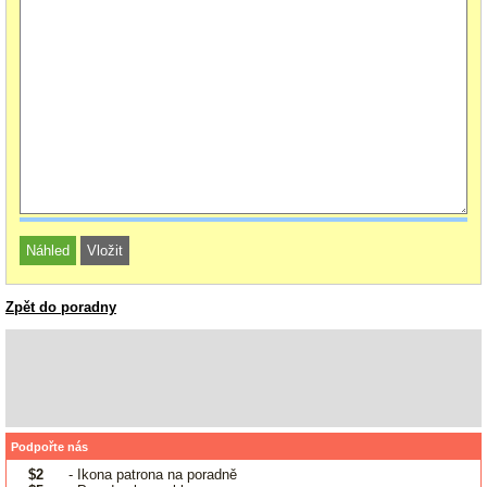
Zpět do poradny
Podpořte nás
$2
- Ikona patrona na poradně