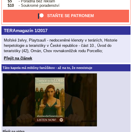
$5
- Poradna bez reklam
$10
- Soukromé poradenství
STAŇTE SE PATRONEM
TERAmagazín 1/2017
Mořské želvy, Playtsauři - nedoceněné klenoty v teráriích, Historie
herpetologie a teraristiky v České republice - část 10., Úvod do
teraristiky (42), Omán, Chov rovnakonôžok rodu Porcellio;
Přejít na článek
Táto kapela má milióny fanúšikov - až na to, že neexistuje
Přejít na videa