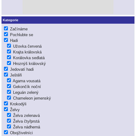
Kategorie
Začínáme
Pochlubte se
Hadi
Užovka červená
Krajta královská
Korálovka sedlatá
Hroznýš královský
Jedovatí hadi
Ještěři
Agama vousatá
Gekončík noční
Leguán zelený
Chameleon jemenský
Krokodýli
Želvy
Želva zelenavá
Želva čtyřprstá
Želva nádherná
Obojživelníci