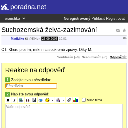
poradna.net
Neregistrovaný
Přihlásit
Registrovat
Suchozemská želva-zazimování
#4
MadMike
@
KHor
,
23.09.2008
10:01
OT: Khore prosím, mrkni na soukromé zprávy. Díky M.
Souhlasím (+0)
Nesouhlasím (-0)
Odpovědět
Reakce na odpověď
1
Zadajte svou přezdívku:
2
Napište svou odpověď:
Mimo téma