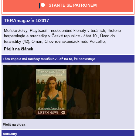
STAŇTE SE PATRONEM
TERAmagazín 1/2017
Mořské želvy, Playtsauři - nedoceněné klenoty v teráriích, Historie
herpetologie a teraristiky v České republice - část 10., Úvod do
teraristiky (42), Omán, Chov rovnakonôžok rodu Porcellio;
Přejít na článek
Táto kapela má milióny fanúšikov - až na to, že neexistuje
Přejít na videa
Aktuality