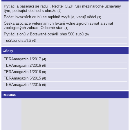
Pytláci a pašeráci se radují. Ředitel ČIŽP ruší mezinárodně uznávaný
tým, potírající obchod s ohrože
(
2
)
Počet invazních druhů se rapidně zvyšuje, varují vědci
(
1
)
Česká asociace veterinárních lékařů volně žijících zvířat a zvířat
zoologických zahrad: Odborné stan
(
1
)
Pytláci slonů v Botswaně otrávili přes 500 supů
(
0
)
Tučňáci císařští
(
0
)
Články
TERAmagazín 1/2017
(
4
)
TERAmagazín 2/2016
(
0
)
TERAmagazín 1/2016
(
0
)
TERAmagazín 5/2015
(
0
)
TERAmagazín 4/2015
(
0
)
Reklama