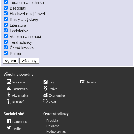
Terárium a technika
Bezobratlí
Hlodavci a zajícovci
Burzy a výstavy
Literatura
Legislativa
Veterina a nemoci
Terahádanky
Černá kronika
Pokec
Všechny poradny
Počítače
Hry
Debaty
Teraristika
Právo
Akvaristika
Ekonomika
Kutilství
Život
Sociální sítě
Ostatní odkazy
Pravidla
Facebook
Reklama
Twitter
Podpořte nás