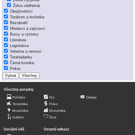
Želva nádherná
Obojživelníci
Terárium a technika
Bezobratlí
Hlodavci a zajícovci
Burzy a výstavy
Literatura
Legislativa
Veterina a nemoci
Terahádanky
Černá kronika
Pokec
Všechny poradny
Počítače
Hry
Debaty
Teraristika
Právo
Akvaristika
Ekonomika
Kutilství
Život
Sociální sítě
Ostatní odkazy