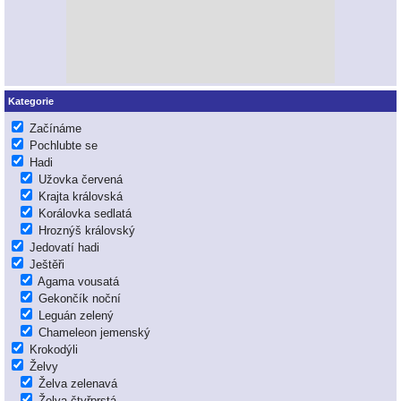
Kategorie
Začínáme
Pochlubte se
Hadi
Užovka červená
Krajta královská
Korálovka sedlatá
Hroznýš královský
Jedovatí hadi
Ještěři
Agama vousatá
Gekončík noční
Leguán zelený
Chameleon jemenský
Krokodýli
Želvy
Želva zelenavá
Želva čtyřprstá