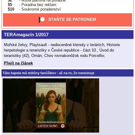
$2
- Ikona patrona na poradně
$5
- Poradna bez reklam
$10
- Soukromé poradenství
STAŇTE SE PATRONEM
TERAmagazín 1/2017
Mořské želvy, Playtsauři - nedoceněné klenoty v teráriích, Historie
herpetologie a teraristiky v České republice - část 10., Úvod do
teraristiky (42), Omán, Chov rovnakonôžok rodu Porcellio;
Přejít na článek
Táto kapela má milióny fanúšikov - až na to, že neexistuje