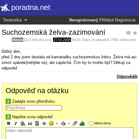
poradna.net
Neregistrovaný
Přihlásit
Registrovat
Suchozemská želva-zazimování
Nikola
[213.168.163.xxx],
27.01.2008
09:10
,
Želvy
, 9 odpovědí (7001 zobrazení)
Dobrý den,
před 2 dny jsem dostala od kamarádky suchozemskou želvu. Želva má asi
zimní spánek(nehýbe se), ale zapáchá. Čím by to mohlo být? Děkuji za
odpověď
Odpovědět
Odpověď na otázku
1
Zadajte svou přezdívku:
2
Napište svou odpověď:
Mimo téma