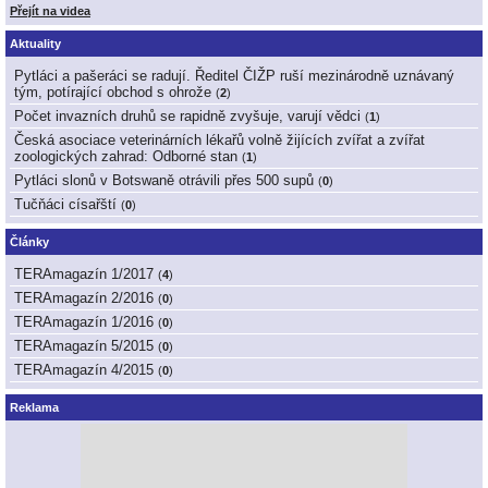
Přejít na videa
Aktuality
Pytláci a pašeráci se radují. Ředitel ČIŽP ruší mezinárodně uznávaný
tým, potírající obchod s ohrože
(
2
)
Počet invazních druhů se rapidně zvyšuje, varují vědci
(
1
)
Česká asociace veterinárních lékařů volně žijících zvířat a zvířat
zoologických zahrad: Odborné stan
(
1
)
Pytláci slonů v Botswaně otrávili přes 500 supů
(
0
)
Tučňáci císařští
(
0
)
Články
TERAmagazín 1/2017
(
4
)
TERAmagazín 2/2016
(
0
)
TERAmagazín 1/2016
(
0
)
TERAmagazín 5/2015
(
0
)
TERAmagazín 4/2015
(
0
)
Reklama