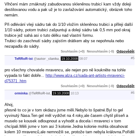
Vlhčení mám zmáknutý zabudovanou skleněnou trubicí kam vždy doleji
destilovanou vodu a pak už je to zavlažování automatický, obrázek toho
nemám.
Při odlévání vleji sádru tak do 1/10 vložím skleněnou trubici a přileji další
1/10 sádry, potom trubici zašpuntuji a doleji sádru tak 0,5 mm pod okraj
trubice jež sahá asi o tuto délku nad vlastní formu.
Trubici do zaschnutí sádry zajistím drátkem aby se nepohnula nebo
nezapadla do sádry.
Souhlasím (+0)
Nesouhlasím (-0)
Odpovědět
#5
TeRRoR-ist
@
autor _clanku
,
19.10.2008
08:07
pro všechny chovatele mravencu, ale nejen pro ně koukněte na tohle
vypada to fakt dobře...
http://www.alza.cz/sada-ant-artists-mravenci-
d75371 .htm
Souhlasím (+0)
Nesouhlasím (-0)
Odpovědět
#6
orminka
@
TeRRoR-ist
,
19.10.2008
10:13
Ahoj,
přesně to co je v tom okdazu jsme měli.Nebylo to špatné.Byl to gel
vyvinutý Nasa.Ten gel měl vydržet na 4 roky,ale časem chytil plíseň a
muselo se kousek odloupnout a vyhodit a docela i mravenci v tom
chcípali.Měli jsme v tom asi 3 kolonie.Jedna kolonie mohla obsahovat
kolem 10 mravenců,ale nemnožili se, protože tam nebyla královna.Pořídili