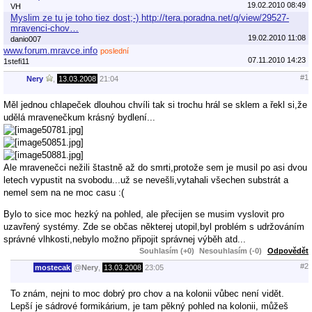
19.02.2010 08:49
VH
Myslim ze tu je toho tiez dost;-) http://tera.poradna.net/q/view/29527-
mravenci-chov…
19.02.2010 11:08
danio007
www.forum.mravce.info
poslední
07.11.2010 14:23
1stefi11
#1
Nery
,
13.03.2008
21:04
Měl jednou chlapeček dlouhou chvíli tak si trochu hrál se sklem a řekl si,že
udělá mravenečkum krásný bydlení...
Ale mravenečci nežili štastně až do smrti,protože sem je musil po asi dvou
letech vypustit na svobodu...už se nevešli,vytahali všechen substrát a
nemel sem na ne moc casu :(
Bylo to sice moc hezký na pohled, ale přecijen se musim vyslovit pro
uzavřený systémy. Zde se občas některej utopil,byl problém s udržováním
správné vlhkosti,nebylo možno připojit správnej výběh atd...
Souhlasím (+0)
Nesouhlasím (-0)
Odpovědět
#2
mostecak
@
Nery
,
13.03.2008
23:05
To znám, nejni to moc dobrý pro chov a na kolonii vůbec není vidět.
Lepší je sádrové formikárium, je tam pěkný pohled na kolonii, můžeš