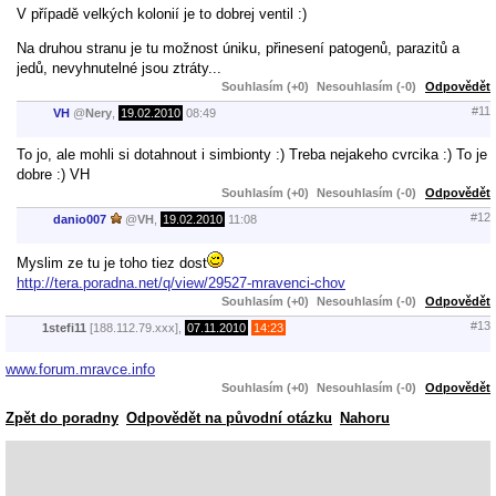
V případě velkých kolonií je to dobrej ventil :)
Na druhou stranu je tu možnost úniku, přinesení patogenů, parazitů a
jedů, nevyhnutelné jsou ztráty...
Souhlasím (+0)
Nesouhlasím (-0)
Odpovědět
#11
VH
@
Nery
,
19.02.2010
08:49
To jo, ale mohli si dotahnout i simbionty :) Treba nejakeho cvrcika :) To je
dobre :) VH
Souhlasím (+0)
Nesouhlasím (-0)
Odpovědět
#12
danio007
@
VH
,
19.02.2010
11:08
Myslim ze tu je toho tiez dost
http://tera.poradna.net/q/view/29527-mravenci-chov
Souhlasím (+0)
Nesouhlasím (-0)
Odpovědět
#13
1stefi11
[188.112.79.xxx],
07.11.2010
14:23
www.forum.mravce.info
Souhlasím (+0)
Nesouhlasím (-0)
Odpovědět
Zpět do poradny
Odpovědět na původní otázku
Nahoru