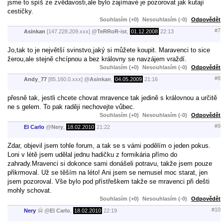
jsme to spíš ze zvědavosti,ale bylo zajímavé je pozorovat jak kutají
cestičky.
Souhlasím (+0)
Nesouhlasím (-0)
Odpovědět
#7
Asinkan
[147.228.209.xxx]
@
TeRRoR-ist
,
01.12.2008
22:13
Jo,tak to je největší svinstvo,jaký si můžete koupit. Maravenci to sice
žerou,ale stejně chcípnou a bez královny se navzájem vraždí.
Souhlasím (+0)
Nesouhlasím (-0)
Odpovědět
#8
Andy_77
[85.160.0.xxx]
@
Asinkan
,
04.05.2009
21:16
přesně tak, jestli chcete chovat mravence tak jedině s královnou a určitě
ne s gelem. To pak raději nechovejte vůbec.
Souhlasím (+0)
Nesouhlasím (-0)
Odpovědět
#9
El Carlo
@
Nery
,
18.02.2010
21:22
Zdar, objevil jsem tohle forum, a tak se s vámi podělím o jeden pokus.
Loni v létě jsem udělal jednu hadičku z formikária přímo do
zahrady.Mravenci si dokonce sami donášeli potravu, takže jsem pouze
přikrmoval. Už se těším na léto! Ani jsem se nemusel moc starat, jen
jsem pozoroval. Vše bylo pod přístřeškem takže se mravenci při dešti
mohly schovat.
Souhlasím (+0)
Nesouhlasím (-0)
Odpovědět
#10
Nery
@
El Carlo
,
18.02.2010
22:19