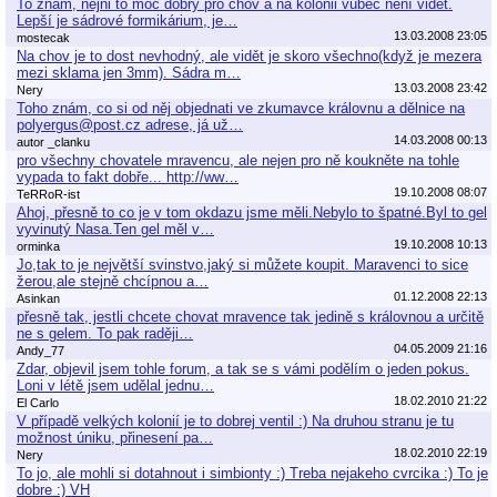
To znám, nejni to moc dobrý pro chov a na kolonii vůbec není vidět.
Lepší je sádrové formikárium, je…
13.03.2008 23:05
mostecak
Na chov je to dost nevhodný, ale vidět je skoro všechno(když je mezera
mezi sklama jen 3mm). Sádra m…
13.03.2008 23:42
Nery
Toho znám, co si od něj objednati ve zkumavce královnu a dělnice na
polyergus@post.cz adrese, já už…
14.03.2008 00:13
autor _clanku
pro všechny chovatele mravencu, ale nejen pro ně koukněte na tohle
vypada to fakt dobře... http://ww…
19.10.2008 08:07
TeRRoR-ist
Ahoj, přesně to co je v tom okdazu jsme měli.Nebylo to špatné.Byl to gel
vyvinutý Nasa.Ten gel měl v…
19.10.2008 10:13
orminka
Jo,tak to je největší svinstvo,jaký si můžete koupit. Maravenci to sice
žerou,ale stejně chcípnou a…
01.12.2008 22:13
Asinkan
přesně tak, jestli chcete chovat mravence tak jedině s královnou a určitě
ne s gelem. To pak raději…
04.05.2009 21:16
Andy_77
Zdar, objevil jsem tohle forum, a tak se s vámi podělím o jeden pokus.
Loni v létě jsem udělal jednu…
18.02.2010 21:22
El Carlo
V případě velkých kolonií je to dobrej ventil :) Na druhou stranu je tu
možnost úniku, přinesení pa…
18.02.2010 22:19
Nery
To jo, ale mohli si dotahnout i simbionty :) Treba nejakeho cvrcika :) To je
dobre :) VH