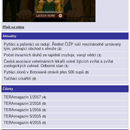
Přejít na videa
Aktuality
Pytláci a pašeráci se radují. Ředitel ČIŽP ruší mezinárodně uznávaný
tým, potírající obchod s ohrože
(
2
)
Počet invazních druhů se rapidně zvyšuje, varují vědci
(
1
)
Česká asociace veterinárních lékařů volně žijících zvířat a zvířat
zoologických zahrad: Odborné stan
(
1
)
Pytláci slonů v Botswaně otrávili přes 500 supů
(
0
)
Tučňáci císařští
(
0
)
Články
TERAmagazín 1/2017
(
4
)
TERAmagazín 2/2016
(
0
)
TERAmagazín 1/2016
(
0
)
TERAmagazín 5/2015
(
0
)
TERAmagazín 4/2015
(
0
)