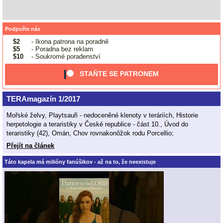
Podpořte nás
$2
- Ikona patrona na poradně
$5
- Poradna bez reklam
$10
- Soukromé poradenství
STAŇTE SE PATRONEM
TERAmagazín 1/2017
Mořské želvy, Playtsauři - nedoceněné klenoty v teráriích, Historie
herpetologie a teraristiky v České republice - část 10., Úvod do
teraristiky (42), Omán, Chov rovnakonôžok rodu Porcellio;
Přejít na článek
Táto kapela má milióny fanúšikov - až na to, že neexistuje