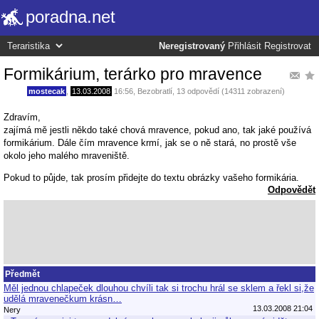
poradna.net
Neregistrovaný
Přihlásit
Registrovat
Formikárium, terárko pro mravence
mostecak
,
13.03.2008
16:56
,
Bezobratlí
, 13 odpovědí (14311 zobrazení)
Zdravím,
zajímá mě jestli někdo také chová mravence, pokud ano, tak jaké používá
formikárium. Dále čím mravence krmí, jak se o ně stará, no prostě vše
okolo jeho malého mraveniště.
Pokud to půjde, tak prosím přidejte do textu obrázky vašeho formikária.
Odpovědět
Předmět
Měl jednou chlapeček dlouhou chvíli tak si trochu hrál se sklem a řekl si,že
udělá mravenečkum krásn…
13.03.2008 21:04
Nery