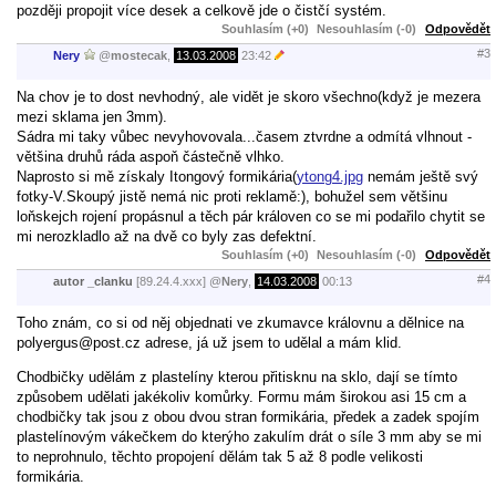
později propojit více desek a celkově jde o čistčí systém.
Souhlasím (+0)
Nesouhlasím (-0)
Odpovědět
#3
Nery
@
mostecak
,
13.03.2008
23:42
Na chov je to dost nevhodný, ale vidět je skoro všechno(když je mezera
mezi sklama jen 3mm).
Sádra mi taky vůbec nevyhovovala...časem ztvrdne a odmítá vlhnout -
většina druhů ráda aspoň částečně vlhko.
Naprosto si mě získaly Itongový formikária(
ytong4.jpg
nemám ještě svý
fotky-V.Skoupý jistě nemá nic proti reklamě:), bohužel sem většinu
loňskejch rojení propásnul a těch pár královen co se mi podařilo chytit se
mi nerozkladlo až na dvě co byly zas defektní.
Souhlasím (+0)
Nesouhlasím (-0)
Odpovědět
#4
autor _clanku
[89.24.4.xxx]
@
Nery
,
14.03.2008
00:13
Toho znám, co si od něj objednati ve zkumavce královnu a dělnice na
polyergus@post.cz adrese, já už jsem to udělal a mám klid.
Chodbičky udělám z plastelíny kterou přitisknu na sklo, dají se tímto
způsobem udělati jakékoliv komůrky. Formu mám širokou asi 15 cm a
chodbičky tak jsou z obou dvou stran formikária, předek a zadek spojím
plastelínovým vákečkem do kterýho zakulím drát o síle 3 mm aby se mi
to neprohnulo, těchto propojení dělám tak 5 až 8 podle velikosti
formikária.