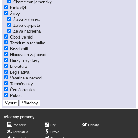
Chameleon jemenský
Krokodýli
Želvy
Želva zelenavá
Želva čtyřprstá
Želva nádherná
Obojživelníci
Terárium a technika
Bezobratlí
Hlodavci a zajícovci
Burzy a výstavy
Literatura
Legislativa
Veterina a nemoci
Terahádanky
Černá kronika
Pokec
Všechny poradny
Počítače
Hry
Debaty
Teraristika
Právo