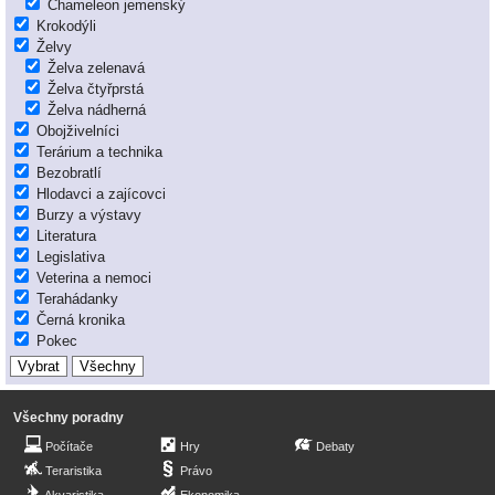
Chameleon jemenský
Krokodýli
Želvy
Želva zelenavá
Želva čtyřprstá
Želva nádherná
Obojživelníci
Terárium a technika
Bezobratlí
Hlodavci a zajícovci
Burzy a výstavy
Literatura
Legislativa
Veterina a nemoci
Terahádanky
Černá kronika
Pokec
Všechny poradny
Počítače
Hry
Debaty
Teraristika
Právo
Akvaristika
Ekonomika