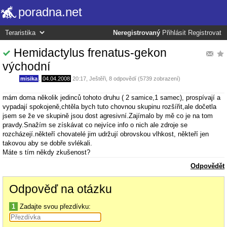
poradna.net
Neregistrovaný
Přihlásit
Registrovat
Hemidactylus frenatus-gekon
východní
misika
,
04.04.2008
20:17
,
Ještěři
, 8 odpovědí (5739 zobrazení)
mám doma několik jedinců tohoto druhu ( 2 samice,1 samec), prospívají a
vypadají spokojeně,chtěla bych tuto chovnou skupinu rozšířit,ale dočetla
jsem se že ve skupině jsou dost agresivní.Zajímalo by mě co je na tom
pravdy.Snažím se získávat co nejvíce info o nich ale zdroje se
rozcházejí.někteří chovatelé jim udržují obrovskou vlhkost, někteří jen
takovou aby se dobře svlékali.
Máte s tím někdy zkušenost?
Odpovědět
Odpověď na otázku
1
Zadajte svou přezdívku: