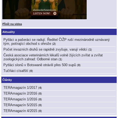
Přejít na videa
Aktuality
Pytláci a pašeráci se radují. Ředitel ČIŽP ruší mezinárodně uznávaný
tým, potírající obchod s ohrože
(
2
)
Počet invazních druhů se rapidně zvyšuje, varují vědci
(
1
)
Česká asociace veterinárních lékařů volně žijících zvířat a zvířat
zoologických zahrad: Odborné stan
(
1
)
Pytláci slonů v Botswaně otrávili přes 500 supů
(
0
)
Tučňáci císařští
(
0
)
Články
TERAmagazín 1/2017
(
4
)
TERAmagazín 2/2016
(
0
)
TERAmagazín 1/2016
(
0
)
TERAmagazín 5/2015
(
0
)
TERAmagazín 4/2015
(
0
)