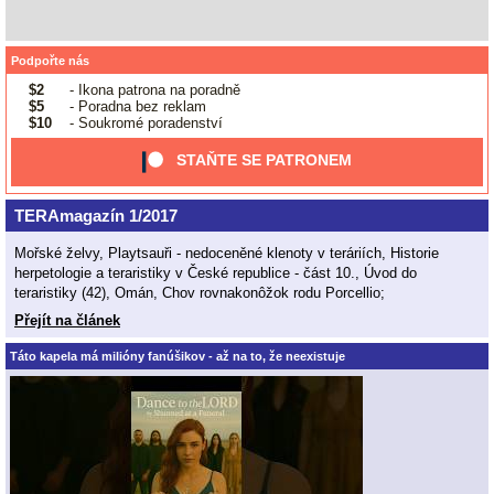
Podpořte nás
$2
- Ikona patrona na poradně
$5
- Poradna bez reklam
$10
- Soukromé poradenství
STAŇTE SE PATRONEM
TERAmagazín 1/2017
Mořské želvy, Playtsauři - nedoceněné klenoty v teráriích, Historie
herpetologie a teraristiky v České republice - část 10., Úvod do
teraristiky (42), Omán, Chov rovnakonôžok rodu Porcellio;
Přejít na článek
Táto kapela má milióny fanúšikov - až na to, že neexistuje