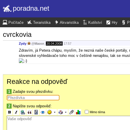
poradna.net
Počítače
Teraristika
Akvaristika
Kutilství
Hry
P
cvrckovia
Zydy
@
Maoor
,
20.04.2008
17:57
Zdravím, já Petera chápu, myslím, že nezná naše české portály, 
slovenské vyhledávače toho moc v češtině nenajdou, tak se mus
Reakce na odpověď
1
Zadajte svou přezdívku:
2
Napište svou odpověď:
Mimo téma