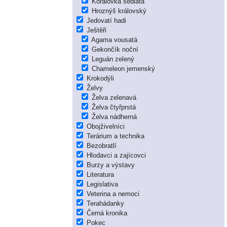
Korálovka sedlatá
Hroznýš královský
Jedovatí hadi
Ještěři
Agama vousatá
Gekončík noční
Leguán zelený
Chameleon jemenský
Krokodýli
Želvy
Želva zelenavá
Želva čtyřprstá
Želva nádherná
Obojživelníci
Terárium a technika
Bezobratlí
Hlodavci a zajícovci
Burzy a výstavy
Literatura
Legislativa
Veterina a nemoci
Terahádanky
Černá kronika
Pokec