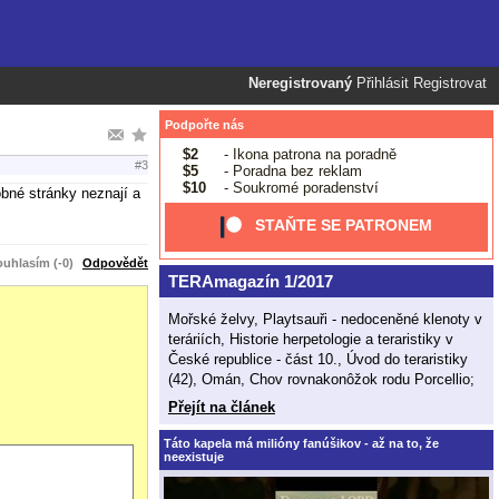
Neregistrovaný
Přihlásit
Registrovat
Podpořte nás
$2
- Ikona patrona na poradně
#3
$5
- Poradna bez reklam
$10
- Soukromé poradenství
bné stránky neznají a
STAŇTE SE PATRONEM
uhlasím (-0)
Odpovědět
TERAmagazín 1/2017
Mořské želvy, Playtsauři - nedoceněné klenoty v
teráriích, Historie herpetologie a teraristiky v
České republice - část 10., Úvod do teraristiky
(42), Omán, Chov rovnakonôžok rodu Porcellio;
Přejít na článek
Táto kapela má milióny fanúšikov - až na to, že
neexistuje