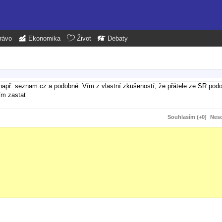
rávo
Ekonomika
Život
Debaty
např. seznam.cz a podobné. Vím z vlastní zkušeností, že přátele ze SR podo
ím zastat
Souhlasím (+0)
Neso