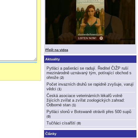
Přejít na videa
Aktuality
Pytláci a pašeráci se radují. Ředitel ČIŽP ruší
mezinárodně uznávaný tým, potírající obchod s
ohrože
(
2
)
Počet invazních druhů se rapidně zvyšuje, varují
vědci
(
1
)
Česká asociace veterinárních lékařů volně
žijících zvířat a zvířat zoologických zahrad:
Odborné stan
(
1
)
Pytláci slonů v Botswaně otrávili přes 500 supů
(
0
)
Tučňáci císařští
(
0
)
Články