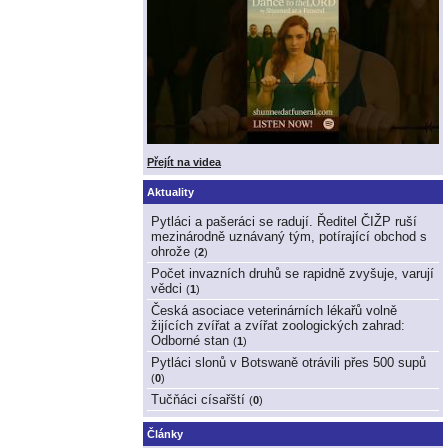
Přejít na videa
Aktuality
Pytláci a pašeráci se radují. Ředitel ČIŽP ruší
mezinárodně uznávaný tým, potírající obchod s
ohrože
(
2
)
Počet invazních druhů se rapidně zvyšuje, varují
vědci
(
1
)
Česká asociace veterinárních lékařů volně
žijících zvířat a zvířat zoologických zahrad:
Odborné stan
(
1
)
Pytláci slonů v Botswaně otrávili přes 500 supů
(
0
)
Tučňáci císařští
(
0
)
Články