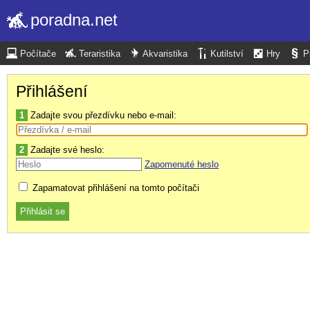
poradna.net
Počítače
Teraristika
Akvaristika
Kutilství
Hry
P
Přihlášení
1
Zadajte svou přezdívku nebo e-mail:
2
Zadajte své heslo:
Zapomenuté heslo
Zapamatovat přihlášení na tomto počítači