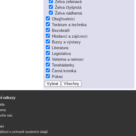
Želva zelenavá
Želva čtyřprstá
Želva nádherná
Obojživelníci
Terárium a technika
Bezobratlí
Hlodavci a zajícovci
Burzy a výstavy
Literatura
Legislativa
Veterina a nemoci
Terahádanky
Černá kronika
Pokec
ní odkazy
idla
lama
ořte nás
akt
lášení o ochraně osobních údajů