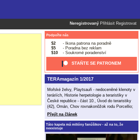
Neregistrovaný
Přihlásit
Registrovat
Podpořte nás
$2
- Ikona patrona na poradně
$5
- Poradna bez reklam
$10
- Soukromé poradenství
STAŇTE SE PATRONEM
TERAmagazín 1/2017
Mořské želvy, Playtsauři - nedoceněné klenoty v
teráriích, Historie herpetologie a teraristiky v
České republice - část 10., Úvod do teraristiky
(42), Omán, Chov rovnakonôžok rodu Porcellio;
Přejít na článek
Táto kapela má milióny fanúšikov - až na to, že
neexistuje