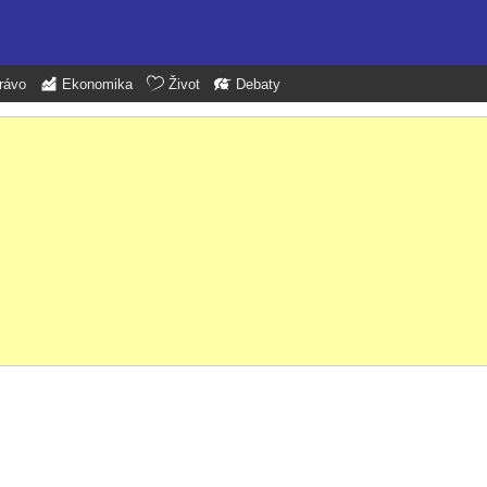
rávo
Ekonomika
Život
Debaty