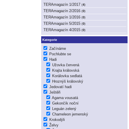
TERAmagazín 1/2017
(
4
)
TERAmagazín 2/2016
(
0
)
TERAmagazín 1/2016
(
0
)
TERAmagazín 5/2015
(
0
)
TERAmagazín 4/2015
(
0
)
Kategorie
Začínáme
Pochlubte se
Hadi
Užovka červená
Krajta královská
Korálovka sedlatá
Hroznýš královský
Jedovatí hadi
Ještěři
Agama vousatá
Gekončík noční
Leguán zelený
Chameleon jemenský
Krokodýli
Želvy