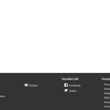
Sociální sítě
Ostat
Prav
Debaty
Facebook
Rek
Twitter
Podp
mika
FAQ
Kont
Proh