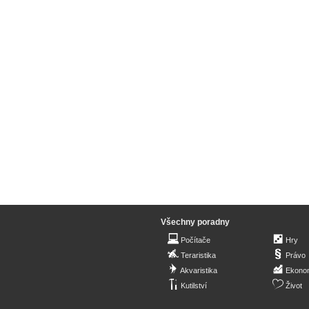
Všechny poradny
Počítače
Hry
Teraristika
Právo
Akvaristika
Ekono
Kutilství
Život