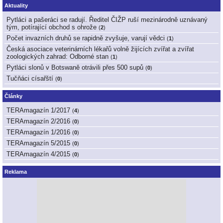
Aktuality
Pytláci a pašeráci se radují. Ředitel ČIŽP ruší mezinárodně uznávaný
tým, potírající obchod s ohrože
(
2
)
Počet invazních druhů se rapidně zvyšuje, varují vědci
(
1
)
Česká asociace veterinárních lékařů volně žijících zvířat a zvířat
zoologických zahrad: Odborné stan
(
1
)
Pytláci slonů v Botswaně otrávili přes 500 supů
(
0
)
Tučňáci císařští
(
0
)
Články
TERAmagazín 1/2017
(
4
)
TERAmagazín 2/2016
(
0
)
TERAmagazín 1/2016
(
0
)
TERAmagazín 5/2015
(
0
)
TERAmagazín 4/2015
(
0
)
Reklama