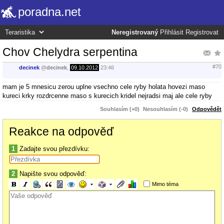
poradna.net
Neregistrovaný
Přihlásit
Registrovat
Chov Chelydra serpentina
#70
decinek
@
decinek
,
09.10.2012
23:46
mam je 5 mnesicu zerou uplne vsechno cele ryby holata hovezi maso
kureci krky rozdrcenne maso s kurecich kridel nejradsi maj ale cele ryby
Souhlasím (+0)
Nesouhlasím (-0)
Odpovědět
Reakce na odpověď
1
Zadajte svou přezdívku:
2
Napište svou odpověď:
Mimo téma