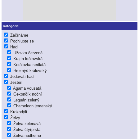
Kategorie
Začínáme
Pochlubte se
Hadi
Užovka červená
Krajta královská
Korálovka sedlatá
Hroznýš královský
Jedovatí hadi
Ještěři
Agama vousatá
Gekončík noční
Leguán zelený
Chameleon jemenský
Krokodýli
Želvy
Želva zelenavá
Želva čtyřprstá
Želva nádherná