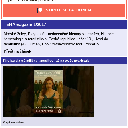
$10
- Soukromé poradenství
STAŇTE SE PATRONEM
TERAmagazín 1/2017
Mořské želvy, Playtsauři - nedoceněné klenoty v teráriích, Historie
herpetologie a teraristiky v České republice - část 10., Úvod do
teraristiky (42), Omán, Chov rovnakonôžok rodu Porcellio;
Přejít na článek
Táto kapela má milióny fanúšikov - až na to, že neexistuje
Přejít na videa