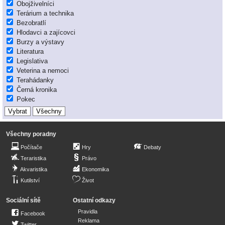
Obojživelníci
Terárium a technika
Bezobratlí
Hlodavci a zajícovci
Burzy a výstavy
Literatura
Legislativa
Veterina a nemoci
Terahádanky
Černá kronika
Pokec
Všechny poradny
Počítače
Hry
Debaty
Teraristika
Právo
Akvaristika
Ekonomika
Kutilství
Život
Sociální sítě
Ostatní odkazy
Pravidla
Facebook
Reklama
Twitter