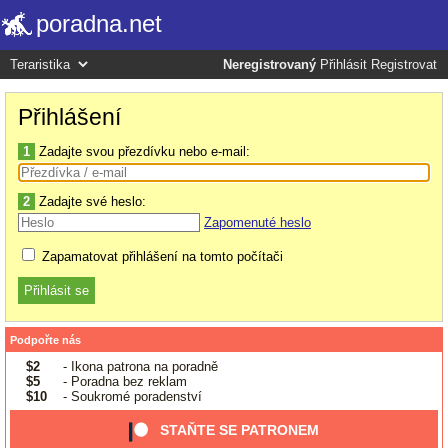
poradna.net
Neregistrovaný
Přihlásit
Registrovat
Přihlášení
1
Zadajte svou přezdívku nebo e-mail:
2
Zadajte své heslo:
Zapomenuté heslo
Zapamatovat přihlášení na tomto počítači
Podpořte nás
$2
- Ikona patrona na poradně
$5
- Poradna bez reklam
$10
- Soukromé poradenství
STAŇTE SE PATRONEM