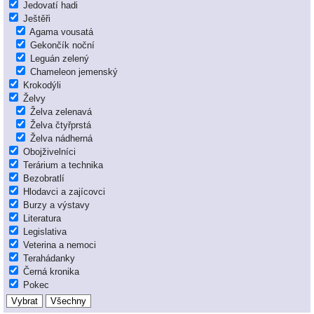
Jedovatí hadi
Ještěři
Agama vousatá
Gekončík noční
Leguán zelený
Chameleon jemenský
Krokodýli
Želvy
Želva zelenavá
Želva čtyřprstá
Želva nádherná
Obojživelníci
Terárium a technika
Bezobratlí
Hlodavci a zajícovci
Burzy a výstavy
Literatura
Legislativa
Veterina a nemoci
Terahádanky
Černá kronika
Pokec