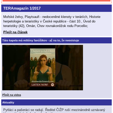
TERAmagazín 1/2017
Mořské želvy, Playtsauři - nedoceněné klenoty v teráriích, Historie
herpetologie a teraristiky v České republice - část 10., Úvod do
teraristiky (42), Omán, Chov rovnakonôžok rodu Porcellio;
Přejít na článek
Táto kapela má milióny fanúšikov - až na to, že neexistuje
Přejít na videa
Aktuality
Pytláci a pašeráci se radují. Ředitel ČIŽP ruší mezinárodně uznávaný