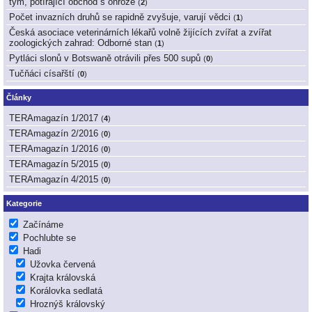
tým, potírající obchod s ohrože
(
2
)
Počet invazních druhů se rapidně zvyšuje, varují vědci
(
1
)
Česká asociace veterinárních lékařů volně žijících zvířat a zvířat
zoologických zahrad: Odborné stan
(
1
)
Pytláci slonů v Botswaně otrávili přes 500 supů
(
0
)
Tučňáci císařští
(
0
)
Články
TERAmagazín 1/2017
(
4
)
TERAmagazín 2/2016
(
0
)
TERAmagazín 1/2016
(
0
)
TERAmagazín 5/2015
(
0
)
TERAmagazín 4/2015
(
0
)
Kategorie
Začínáme
Pochlubte se
Hadi
Užovka červená
Krajta královská
Korálovka sedlatá
Hroznýš královský