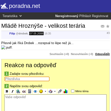
poradna.net
Neregistrovaný
Přihlásit
Registrovat
Mládě Hroznýše - velikost terária
#3
Filip
@
drobek
,
07.05.2008
16:35
Přesně jak říká Drobek ...rozepsal to lépe než já...
Souhlasím (+0)
Nesouhlasím (-0)
Odpovědět
Reakce na odpověď
1
Zadajte svou přezdívku:
2
Napište svou odpověď:
Mimo téma