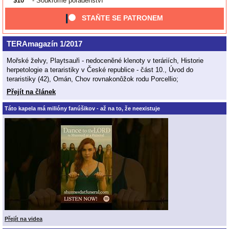
$10
- Soukromé poradenství
STAŇTE SE PATRONEM
TERAmagazín 1/2017
Mořské želvy, Playtsauři - nedoceněné klenoty v teráriích, Historie
herpetologie a teraristiky v České republice - část 10., Úvod do
teraristiky (42), Omán, Chov rovnakonôžok rodu Porcellio;
Přejít na článek
Táto kapela má milióny fanúšikov - až na to, že neexistuje
Přejít na videa