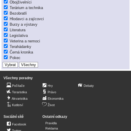
Obojživelníci
Terárium a technika
Bezobratlí
Hlodavci a zajícovci
Burzy a výstavy
Literatura
Legislativa
Veterina a nemoci
Terahádanky
Černá kronika
Pokec
Všechny poradny
Počítače
Hry
Debaty
Teraristika
Právo
Akvaristika
Ekonomika
Kutilství
Život
Sociální sítě
Ostatní odkazy
Pravidla
Facebook
Reklama
Twitter