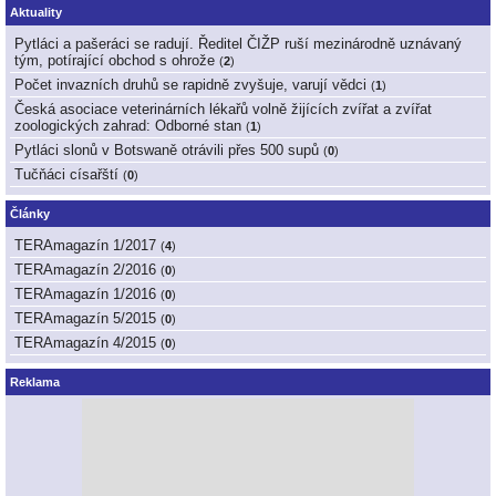
Aktuality
Pytláci a pašeráci se radují. Ředitel ČIŽP ruší mezinárodně uznávaný
tým, potírající obchod s ohrože
(
2
)
Počet invazních druhů se rapidně zvyšuje, varují vědci
(
1
)
Česká asociace veterinárních lékařů volně žijících zvířat a zvířat
zoologických zahrad: Odborné stan
(
1
)
Pytláci slonů v Botswaně otrávili přes 500 supů
(
0
)
Tučňáci císařští
(
0
)
Články
TERAmagazín 1/2017
(
4
)
TERAmagazín 2/2016
(
0
)
TERAmagazín 1/2016
(
0
)
TERAmagazín 5/2015
(
0
)
TERAmagazín 4/2015
(
0
)
Reklama