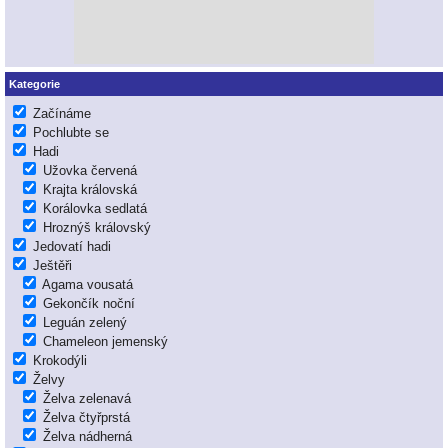
Kategorie
Začínáme
Pochlubte se
Hadi
Užovka červená
Krajta královská
Korálovka sedlatá
Hroznýš královský
Jedovatí hadi
Ještěři
Agama vousatá
Gekončík noční
Leguán zelený
Chameleon jemenský
Krokodýli
Želvy
Želva zelenavá
Želva čtyřprstá
Želva nádherná