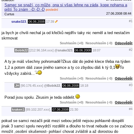
Samec se snaží, co může, ona si všas lehne na záda, kope nohama a
piští To znám :-D:-D:-D
poslední
27.06.2008 08:44
Curtus
#1
snake323
,
06.06.2008
17:39
ja bych je chvili nechal ja od křečků nejdřív taky nic neměl a ted nestačim
skrmovat
Souhlasím (+0)
Nesouhlasím (-0)
Odpovědět
#2
Bobik22
[212.96.164.xxx]
@
snake323
,
06.06.2008
18:07
A ty je máš všechny pohromadě?Zkus dát do jedné klece třeba na týden
1,2 a potom dáš zase jiného samce a ty co zbydou dáš k tý 0,1
To
vždycky zabírá...
Souhlasím (+0)
Nesouhlasím (-0)
Odpovědět
#3
JH
[90.176.45.xxx]
@
Bobik22
,
06.06.2008
18:18
Porad jsou spolu. Zkusim je teda oddelit.
Souhlasím (+0)
Nesouhlasím (-0)
Odpovědět
#4
kraken1
[89.102.207.xxx],
07.06.2008
21:30
pokud se samci nezačli prát mezi sebou ještě nejsou pohlavně dospělí
jinak 3 samci spolu nevydrží rozdělit a dlouho to trvat nebude co se začnou
množit ,osobní skušenost- pohlaví chovat zvláště a až dorostou do