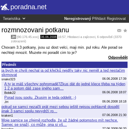
poradna.net
Neregistrovaný
Přihlásit
Registrovat
rozmnozovani potkanu
JH
[90.176.45.xxx],
06.06.2008
16:57
,
Hlodavci a zajícovci
, 6 odpovědí (3370
zobrazení)
Chovam 3.3 potkany, jsou uz dost velci, maji min. pul roku. Ale porad se
nechteji mnozit. Muzete mi poradit cim to je?
Odpovědět
Předmět
ja bych je chvili nechal ja od křečků nejdřív taky nic neměl a ted nestačim
skrmovat
06.06.2008 17:39
snake323
A ty je máš všechny pohromadě?Zkus dát do jedné klece třeba na týden
1,2 a potom dáš zase jiného sam…
06.06.2008 18:07
Bobik22
Porad jsou spolu. Zkusim je teda oddelit.;-)
06.06.2008 18:18
JH
pokud se samci nezačli prát mezi sebou ještě nejsou pohlavně dospělí
jinak 3 samci spolu nevydrží ro…
07.06.2008 21:30
kraken1
Moje samice se zřejmě rozhodla, že už žádné potomstvo mít nechce.
Samec se snaží, co může, ona si vš…
27.06.2008 06:20
boaedon