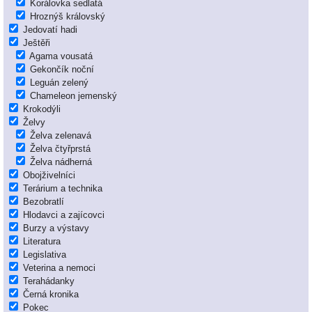
Korálovka sedlatá
Hroznýš královský
Jedovatí hadi
Ještěři
Agama vousatá
Gekončík noční
Leguán zelený
Chameleon jemenský
Krokodýli
Želvy
Želva zelenavá
Želva čtyřprstá
Želva nádherná
Obojživelníci
Terárium a technika
Bezobratlí
Hlodavci a zajícovci
Burzy a výstavy
Literatura
Legislativa
Veterina a nemoci
Terahádanky
Černá kronika
Pokec