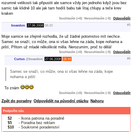
rozumné velikosti tak připustit ale samce vždy jen jednoho když jsou bez
samic tak klidně 10 ale jak tam hodíš babu tak lítaj chlupy a teče krev
kraken
Souhlasím (+0)
Nesouhlasím (-0)
Odpovědět
#5
boaedon
,
27.06.2008
06:20
Moje samice se zřejmě rozhodla, že už žádné potomstvo mít nechce.
Samec se snaží, co může, ona si všas lehne na záda, kope nohama a
piští, Přitom už mladé několikrát měla. Nerozumim, proč to dělá!
Souhlasím (+0)
Nesouhlasím (-0)
Odpovědět
#6
Curtus
@
boaedon
,
27.06.2008
08:44
Samec se snaží, co může, ona si všas lehne na záda, kope
nohama a piští
To znám
Souhlasím (+0)
Nesouhlasím (-0)
Odpovědět
Zpět do poradny
Odpovědět na původní otázku
Nahoru
Podpořte nás
$2
- Ikona patrona na poradně
$5
- Poradna bez reklam
$10
- Soukromé poradenství