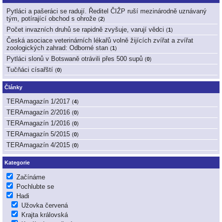
Pytláci a pašeráci se radují. Ředitel ČIŽP ruší mezinárodně uznávaný
tým, potírající obchod s ohrože
(
2
)
Počet invazních druhů se rapidně zvyšuje, varují vědci
(
1
)
Česká asociace veterinárních lékařů volně žijících zvířat a zvířat
zoologických zahrad: Odborné stan
(
1
)
Pytláci slonů v Botswaně otrávili přes 500 supů
(
0
)
Tučňáci císařští
(
0
)
Články
TERAmagazín 1/2017
(
4
)
TERAmagazín 2/2016
(
0
)
TERAmagazín 1/2016
(
0
)
TERAmagazín 5/2015
(
0
)
TERAmagazín 4/2015
(
0
)
Kategorie
Začínáme
Pochlubte se
Hadi
Užovka červená
Krajta královská