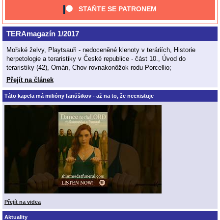
STAŇTE SE PATRONEM
TERAmagazín 1/2017
Mořské želvy, Playtsauři - nedoceněné klenoty v teráriích, Historie
herpetologie a teraristiky v České republice - část 10., Úvod do
teraristiky (42), Omán, Chov rovnakonôžok rodu Porcellio;
Přejít na článek
Táto kapela má milióny fanúšikov - až na to, že neexistuje
Přejít na videa
Aktuality