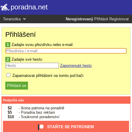
poradna.net
Neregistrovaný
Přihlásit
Registrovat
Přihlášení
1
Zadajte svou přezdívku nebo e-mail:
2
Zadajte své heslo:
Zapomenuté heslo
Zapamatovat přihlášení na tomto počítači
Podpořte nás
$2
- Ikona patrona na poradně
$5
- Poradna bez reklam
$10
- Soukromé poradenství
STAŇTE SE PATRONEM