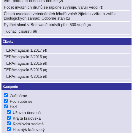
tým, potírající obchod s ohrože
(
2
)
Počet invazních druhů se rapidně zvyšuje, varují vědci
(
1
)
Česká asociace veterinárních lékařů volně žijících zvířat a zvířat
zoologických zahrad: Odborné stan
(
1
)
Pytláci slonů v Botswaně otrávili přes 500 supů
(
0
)
Tučňáci císařští
(
0
)
Články
TERAmagazín 1/2017
(
4
)
TERAmagazín 2/2016
(
0
)
TERAmagazín 1/2016
(
0
)
TERAmagazín 5/2015
(
0
)
TERAmagazín 4/2015
(
0
)
Kategorie
Začínáme
Pochlubte se
Hadi
Užovka červená
Krajta královská
Korálovka sedlatá
Hroznýš královský