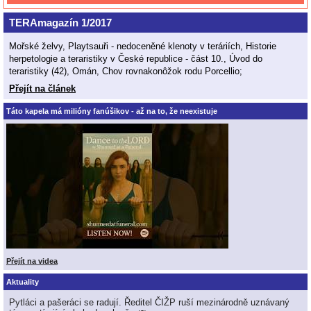
TERAmagazín 1/2017
Mořské želvy, Playtsauři - nedoceněné klenoty v teráriích, Historie
herpetologie a teraristiky v České republice - část 10., Úvod do
teraristiky (42), Omán, Chov rovnakonôžok rodu Porcellio;
Přejít na článek
Táto kapela má milióny fanúšikov - až na to, že neexistuje
Přejít na videa
Aktuality
Pytláci a pašeráci se radují. Ředitel ČIŽP ruší mezinárodně uznávaný