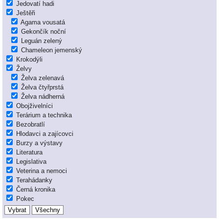
Jedovatí hadi
Ještěři
Agama vousatá
Gekončík noční
Leguán zelený
Chameleon jemenský
Krokodýli
Želvy
Želva zelenavá
Želva čtyřprstá
Želva nádherná
Obojživelníci
Terárium a technika
Bezobratlí
Hlodavci a zajícovci
Burzy a výstavy
Literatura
Legislativa
Veterina a nemoci
Terahádanky
Černá kronika
Pokec