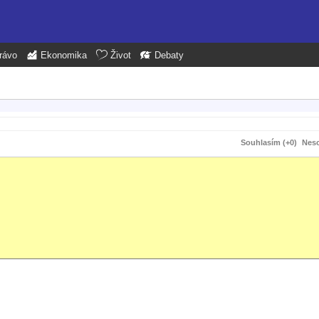
rávo
Ekonomika
Život
Debaty
Souhlasím (+0)
Neso