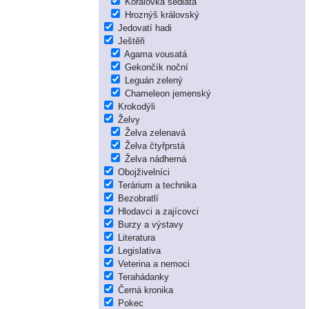
Korálovka sedlatá
Hroznýš královský
Jedovatí hadi
Ještěři
Agama vousatá
Gekončík noční
Leguán zelený
Chameleon jemenský
Krokodýli
Želvy
Želva zelenavá
Želva čtyřprstá
Želva nádherná
Obojživelníci
Terárium a technika
Bezobratlí
Hlodavci a zajícovci
Burzy a výstavy
Literatura
Legislativa
Veterina a nemoci
Terahádanky
Černá kronika
Pokec