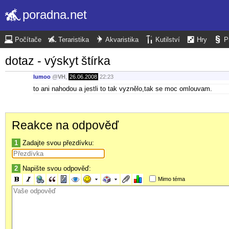
poradna.net
Počítače
Teraristika
Akvaristika
Kutilství
Hry
P
dotaz - výskyt štírka
lumoo
@
VH
,
26.06.2008
22:23
to ani nahodou a jestli to tak vyznělo,tak se moc omlouvam.
Reakce na odpověď
1
Zadajte svou přezdívku:
2
Napište svou odpověď:
Mimo téma