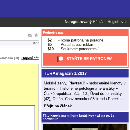
Neregistrovaný
Přihlásit
Registrovat
Podpořte nás
$2
- Ikona patrona na poradně
#29
$5
- Poradna bez reklam
$10
- Soukromé poradenství
uhlasím (-0)
Odpovědět
STAŇTE SE PATRONEM
TERAmagazín 1/2017
Mořské želvy, Playtsauři - nedoceněné klenoty v
teráriích, Historie herpetologie a teraristiky v
České republice - část 10., Úvod do teraristiky
(42), Omán, Chov rovnakonôžok rodu Porcellio;
Přejít na článek
Táto kapela má milióny fanúšikov - až na to, že
neexistuje