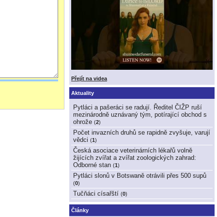
Přejít na videa
Aktuality
Pytláci a pašeráci se radují. Ředitel ČIŽP ruší
mezinárodně uznávaný tým, potírající obchod s
ohrože
(
2
)
Počet invazních druhů se rapidně zvyšuje, varují
vědci
(
1
)
Česká asociace veterinárních lékařů volně
žijících zvířat a zvířat zoologických zahrad:
Odborné stan
(
1
)
Pytláci slonů v Botswaně otrávili přes 500 supů
(
0
)
Tučňáci císařští
(
0
)
Články